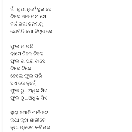
ହଁ.. ରୁପା ନୁହେଁ ସୁନା ସେ
ଟିକେ ଆନ ମନା ସେ
ଲାଗିଗଲା ଜନମରୁ
ଯେମିତି ମୋ ଚିହ୍ନା ସେ
ଫୁଲ ତା ପରି
ବାସେ ଟିକେ ଟିକେ
ଫୁଲ ତା ପରି ବାସେ
ଟିକେ ଟିକେ
ହେଲେ ଫୁଲ ପରି
ସିଏ ତୋ ନୁହେଁ,
ଫୁଲ ଠୁ… ଅଧିକ ସିଏ
ଫୁଲ ଠୁ …ଅଧିକ ସିଏ
ହୀରା ମୋତି ମାଳି ଟେ
କଥା କୁହା ଶାରୀଟେ
ନୂଆ ପ୍ରେମ କବିତାର