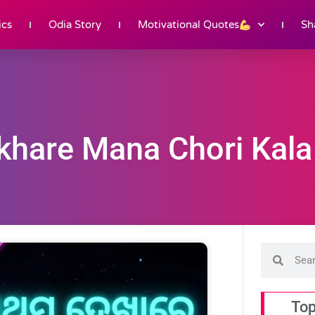
ics
Odia Story
Motivational Quotes
Sh
hare Mana Chori Kala 
Top