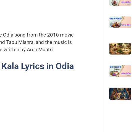
ic Odia song from the 2010 movie
nd Tapu Mishra, and the music is
e written by Arun Mantri
ala Lyrics in Odia