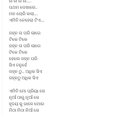
ନା ନା ନା ନା…..
ପଥମ ଦେଖାରେ..
ମନ ଚୋରି କଲା….
ଏମିତି ଚେହେରା ଟିଏ….
ଜହ୍ନ ତା ପରି ଲାଗେ
ଟିକେ ଟିକେ
ଜହ୍ନ ତା ପରି ଲାଗେ
ଟିକେ ଟିକେ
ହେଲେ ଜହ୍ନ ପରି
ସିଏ ତନୁହେଁ
ଜହ୍ନ ଠୁ… ଅଧିକ ସିଏ
ଜହ୍ନଠୁ ଅଧିକ ସିଏ
ଏମିତି ମୋ ପ୍ରିୟା ସେ
ନୂଆଁ ଠାରୁ ନୂଆଁ ସେ
ହୃଦୟ କୁ ଜାଳେ ମୋର
ମିଠା ମିଠା ନିଆଁ ସେ