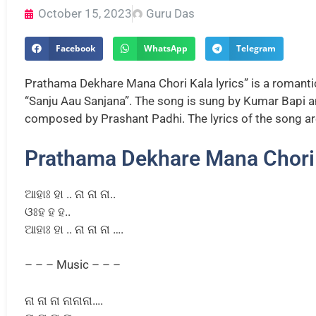
October 15, 2023
Guru Das
Facebook
WhatsApp
Telegram
Prathama Dekhare Mana Chori Kala lyrics” is a romant
“Sanju Aau Sanjana”. The song is sung by Kumar Bapi a
composed by Prashant Padhi. The lyrics of the song ar
Prathama Dekhare Mana Chori K
ଆହାଃ ହା .. ନା ନା ନା..
ଓଃହ ହ ହ..
ଆହାଃ ହା .. ନା ନା ନା ….
– – – Music – – –
ନା ନା ନା ନାନାନା….