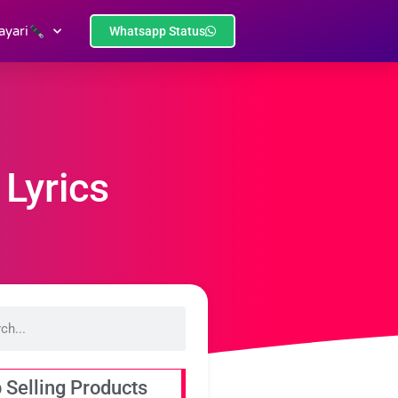
ayari
Whatsapp Status
Lyrics
 Selling Products