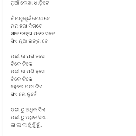
ନୁଆଁ ଲେଖା ଧାଡ଼ିଟେ
ହଁ ମରୁଭୂଇଁ ମେଘ ଟେ
ମନ ହଜା ଦିଗଟେ
ସାତ ରଙ୍ଗ ପରେ ସତେ
ସିଏ ନୂଆ ରଙ୍ଗ ଟେ
ପରୀ ତା ପରି ହସେ
ଟିକେ ଟିକେ
ପରୀ ତା ପରି ହସେ
ଟିକେ ଟିକେ
ହେଲେ ପରୀ ଟିଏ
ସିଏ ତୋ ନୁହେଁ
ପରୀ ଠୁ ଅଧିକ ସିଏ
ପରୀ ଠୁ ଅଧିକ ସିଏ..
ଲା ଲା ଲା ହୁଁ ହୁଁ ହୁଁ..