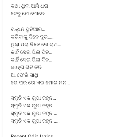
କଥା ଥିଲା ଆସି ଧରା
ଦେବୁ ଯେ ମୋତେ
ବନ୍ଧନ ଦୁନିଆର…
କରିବାକୁ ଦିନେ ଦୂର…..
ଥିଲା ପରା ଦିନେ ତୋ ରାଣ…
କାହିଁ ସେଇ ପିଲା ଦିନ…
କାହିଁ ସେଇ ପିଲା ଦିନ…
ଭାଙ୍ଗି ରିତି ନିତି
ଆ ଫେରି ସାଥି
ତୋ ଘର ତୋ ଏଇ ମୋର ମନ…
ସ୍ମୃତି ଏକ ରୁପା ଜହ୍ନ…
ସ୍ମୃତି ଏକ ରୁପା ଜହ୍ନ…
ସ୍ମୃତି ଏକ ରୁପା ଜହ୍ନ …
ସ୍ମୃତି ଏକ ରୁପା ଜହ୍ନ …..
Recent Odia Lyrics