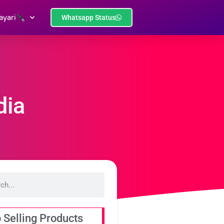
ayari
Whatsapp Status
dia
 Selling Products