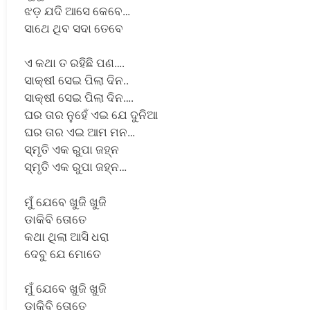
ଝଡ଼ ଯଦି ଆସେ କେବେ…
ସାଥେ ଥିବ ସଦା ତେବେ
ଏ କଥା ତ ରହିଛି ପଣ….
ସାକ୍ଷୀ ସେଇ ପିଲା ଦିନ..
ସାକ୍ଷୀ ସେଇ ପିଲା ଦିନ….
ଘର ତାର ନୁହେଁ ଏଇ ଯେ ଦୁନିଆ
ଘର ତାର ଏଇ ଆମ ମନ…
ସ୍ମୃତି ଏକ ରୁପା ଜହ୍ନ
ସ୍ମୃତି ଏକ ରୁପା ଜହ୍ନ…
ମୁଁ ଯେବେ ଖୁଜି ଖୁଜି
ଡାକିବି ତୋତେ
କଥା ଥିଲା ଆସି ଧରା
ଦେବୁ ଯେ ମୋତେ
ମୁଁ ଯେବେ ଖୁଜି ଖୁଜି
ଡାକିବି ତୋତେ