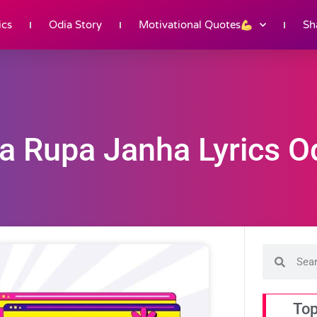
ics
Odia Story
Motivational Quotes
Sh
a Rupa Janha Lyrics O
Top