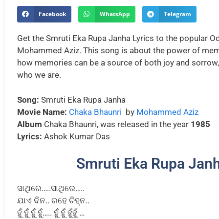
Facebook
WhatsApp
Telegram
Get the Smruti Eka Rupa Janha Lyrics to the popular O
Mohammed Aziz. This song is about the power of memo
how memories can be a source of both joy and sorrow, b
who we are.
Song:
Smruti Eka Rupa Janha
Movie Name:
Chaka Bhaunri
by
Mohammed Aziz
Album
Chaka Bhaunri, was released in the year
1985
Lyrics:
Ashok Kumar Das
Smruti Eka Rupa Janh
ସାଥିରେ…..ସାଥିରେ…..
ଯାଏ ଦିନ.. ରହେ ଚିହ୍ନ..
ହୁଁ ହୁଁ ହୁଁ ହୁଁ….. ହୁଁ ହୁଁ ହୁଁହୁଁ …