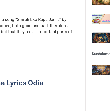
dia song “Smruti Eka Rupa Janha” by
ries, both good and bad. It explores
ut that they are all important parts of
Kundalama 
a Lyrics Odia