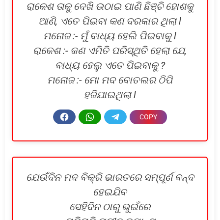
ରାକେଶ ତାକୁ ଦେଖି ଉଠାଇ ପାଣି ଛିଞ୍ଚି ହୋଶକୁ
ଆଣି, ଏତେ ପିଇବା କଣ ଦରକାର ଥିଲା l
ମନୋଜ :- ମୁଁ ବାଧ୍ୟ ହେଲି ପିଇବାକୁ l
ରାକେଶ :- କଣ ଏମିତି ପରିସ୍ଥିତି ହେଲା ଯେ,
ବାଧ୍ୟ ହେଲୁ ଏତେ ପିଇବାକୁ ?
ମନୋଜ :- ମୋ ମଦ ବୋତଲର ଠିପି
ହଜିଯାଇଥିଲା l
ଯେଉଁଦିନ ମଦ ବିକ୍ରି ଭାରତରେ ସମ୍ପୂର୍ଣ ବନ୍ଦ
ହେଇଯିବ
ସେହିଦିନ ଠାରୁ ଭୁଇଁରେ