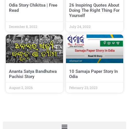
Odia Story Chikitsa | Free
26 Inspiring Quotes About
Read
Doing The Right Thing For
Yourself
December 8, 2022
July 24, 2022
Ananta Satya Bandhutwa
10 Samaja Paper Story In
Pachisi Story
Odia
August 2, 2026
February 23, 2023