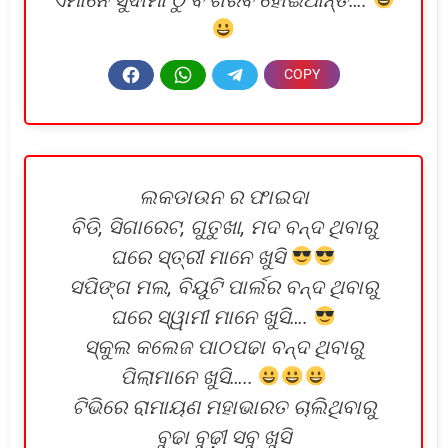
ଲକଡାଉନ ର ଫାଇଦା
ବିଡି, ସିଗାରେଟ, ଗୁତୁଖା, ମଦ ବନ୍ଦ ଥିବାରୁ
ଘରେ ସ୍ତ୍ରୀ ମାନେ ଖୁସି
ସପିଙ୍ଗ ମଲ, ବିୟୁଟି ପାର୍ଲର ବନ୍ଦ ଥିବାରୁ
ଘରେ ସ୍ୱାମୀ ମାନେ ଖୁସି….
ସ୍କୁଲ କଲେଜ ପାଠପଢା ବନ୍ଦ ଥିବାରୁ
ପିଲାମାନେ ଖୁସି…..
ଟିଭିରେ ରାମାୟଣ ମହାଭାରତ ଚାଲିଥିବାରୁ
ବୁଢା ବୁଢ଼ୀ ସବୁ ଖୁସି