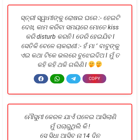
ସ୍ତ୍ରୀ ସ୍ୱାମୀଙ୍କୁ ରୋଷଇ ଘରେ :- ହେଇଟି
ଦେଖ, କାମ କରିବା ସମୟରେ ମୋତେ kiss
କରି disturb କରନି l ଡେରି ହେଇଯିବ l
ସେତିକି ବେଳେ ଚାକରାଣୀ :- ହଁ ମା ‘ ବାବୁଙ୍କୁ
ଏଇ କଥା ଟିକେ ଭଲରେ ବୁଝେଇଦିଅ l ମୁଁ ତ
କହି କହି ଥକି ଗଲିଣି l
ମୌସୁମୀ କେରଳ ଯାଏଁ ପଳେଇ ଆସିଲାଣି
ମୁଁ ପଚାରୁଥିଲି କି !
ସେ ସିଧା ଆସିବ ନା 14 ଦିନ