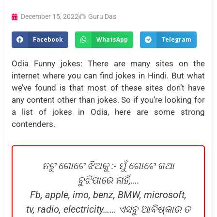
December 15, 2022
Guru Das
Facebook
WhatsApp
Telegram
Odia Funny jokes: There are many sites on the
internet where you can find jokes in Hindi. But what
we’ve found is that most of these sites don’t have
any content other than jokes. So if you’re looking for
a list of jokes in Odia, here are some strong
contenders.
ନଟୁ ଗୋଟେ ଝିଅକୁ :- ମୁଁ ଗୋଟେ କଥା
ବୁଝିପାରେ ନାହିଁ,….
Fb, apple, imo, benz, BMW, microsoft,
tv, radio, electricity…… ଏସବୁ ଆବିଷ୍କାର ତ