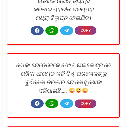
ଗଡିଗଡି ନାଗୀନ ଡ୍ୟାନ୍ସ
କରିବାର ପ୍ରାଚୀନ ପରମ୍ପରା
ମଧ୍ୟ ବିଲୁପ୍ତ ହେଇଯିବ l
ଟୋକା ଯେତେବେଳେ ଫୋନ ସାଇଲେଣ୍ଟ ରେ
ରଖିବା ଆରମ୍ଭ କରି ଦିଏ, ଘରଲୋକଙ୍କୁ
ବୁଝିନେବା ଦରକାର ଯେ ବୋହୂ ଖୋଜା
ସରିଯାଇଛି…..