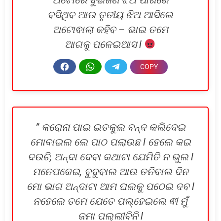
ଅଟୋରେ ଦୁଇଜଣ ଝିଅ ପାଖରେ
ବସିଥିବ ଆଉ ତୃତୀୟ ଝିଅ ଆସିଲେ
ଅଟୋଵାଲା କହିବ – ଭାଇ ତମେ
ଆଗକୁ ପଳେଇଆସ l
” କରୋନା ପାଇ ଇତକୁଲ ବନ୍ଦ କଲିଦେଇ
ମୋବାଇଲ ଲେ ପାଠ ପଲାଉଛ l ହେଲେ କଇ
ଦଉଚି, ଅନ୍ଦା ଦେବା କଥାଟା ଯେମିତି ନ ଭୁଲ l
ମନେପକେଇ, ବୁଦୁବାଲ ଆଉ ତନିବାଲ ଦିନ
ମୋ ଭାଗ ଅନ୍ଦାଟା ଆମ ଘଲକୁ ପଠେଇ ଦବ l
ନହେଲେ ତମେ ଯେତେ ପଲ୍ହେଇଲେ ଵୀ ମୁଁ
ଜମା ପଲ୍ଲୀବିନି l