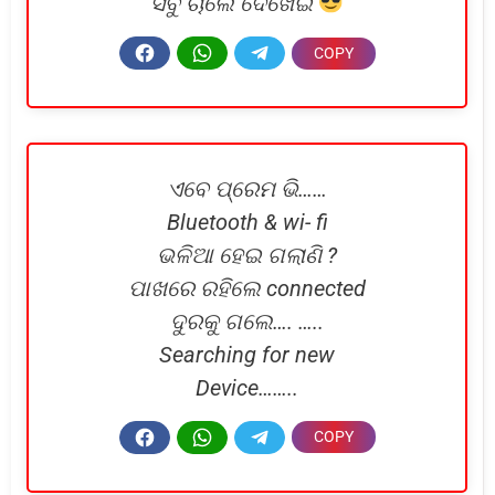
ସବୁ ଚାଲେ ଦେଖେଇ
ଏବେ ପ୍ରେମ ଭି……
Bluetooth & wi- fi
ଭଳିଆ ହେଇ ଗଲାଣି ?
ପାଖରେ ରହିଲେ connected
ଦୁରକୁ ଗଲେ…. …..
Searching for new
Device……..