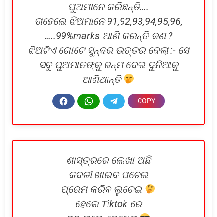
ପୁଅମାନେ କରିଛନ୍ତି….
ତାହେଲେ ଝିଅମାନେ 91,92,93,94,95,96,
…..99%marks ଆଣି କରନ୍ତି କଣ ?
ଝିଅଟିଏ ଗୋଟେ ସୁନ୍ଦର ଉତ୍ତର ଦେଲା :- ସେ
ସବୁ ପୁଅମାନଙ୍କୁ ଜନ୍ମ ଦେଇ ଦୁନିଆକୁ
ଆଣିଥାନ୍ତି
ଶାସ୍ତ୍ରରେ ଲେଖା ଅଛି
କଦଳୀ ଖାଇବ ପଚେଇ
ପ୍ରେମ କରିବ ଲୁଚେଇ
ହେଲେ Tiktok ରେ