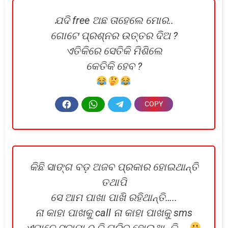
ଯଦି free ଅଛ ତାହେଲେ ମୋର..
ଗୋଟେ ପ୍ରଶ୍ନର ଉତ୍ତର ଦିଅ ?
ଏତିକିରେ ସେତିକି ମିଶିଲେ
କେତିକି ହେବ ?
କିଛି ସାଙ୍ଗ ବଡ଼ ଅଜବ ପ୍ରକାର ହୋଇଥାନ୍ତି
ତଥାପି
ସେ ଆମ ପାଖା ପାଖି ରହିଥାନ୍ତି…..
ନା କାହା ପାଖକୁ call ନା କାହା ପାଖକୁ sms
ଏମାନେ ସୁଦାମା ଠୁ ବି ଗରିବ ହୋଇଥାନ୍ତି….