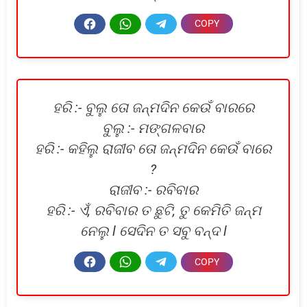
ହରି :- ବୁଲୁ ତୋ ଜନ୍ମଦିନ କେଉଁ ବାରରେ
ବୁଲୁ :- ମଙ୍ଗଳବାର
ହରି :- କହିଲୁ ରାଜୀବ ତୋ ଜନ୍ମଦିନ କେଉଁ ବାରେ
?
ରାଜୀବ :- ରବିବାର
ହରି :- ଏଁ, ରବିବାର ତ ଛୁଟି, ତୁ କେମିତି ଜନ୍ମ
ନେଲୁ l ସେଦିନ ତ ସବୁ ବନ୍ଦ l