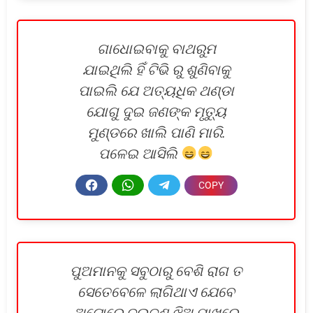
ଗାଧୋଇବାକୁ ବାଥରୁମ
ଯାଇଥିଲି ହିଁ ଟିଭି ରୁ ଶୁଣିବାକୁ
ପାଇଲି ଯେ ଅତ୍ୟଧିକ ଥଣ୍ଡା
ଯୋଗୁ ଦୁଇ ଜଣଙ୍କ ମୃତ୍ୟୁ
ମୁଣ୍ଡରେ ଖାଲି ପାଣି ମାରି.
ପଳେଇ ଆସିଲି
ପୁଅମାନକୁ ସବୁଠାରୁ ବେଶି ରାଗ ତ
ସେତେବେଳେ ଲାଗିଥାଏ ଯେବେ