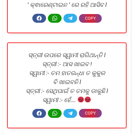
‘ କ୍ଵାରେଣ୍ଟାଇନ ‘ ରେ ରହି ଆସିବ l
ସ୍ତ୍ରୀ ଉପରେ ସ୍ୱାମୀ ରାଗିଥାନ୍ତି l
ସ୍ତ୍ରୀ :- ଆସ ଖାଇବ !
ସ୍ୱାମୀ :- ତମ ହାତରନ୍ଧା ତ କୁକୁର
ବି ଖାଇବନି l
ସ୍ତ୍ରୀ :- ସେଥିପାଇଁ ତ ତମକୁ ଡାକୁଛି l
ସ୍ୱାମୀ :- ହେଁ….