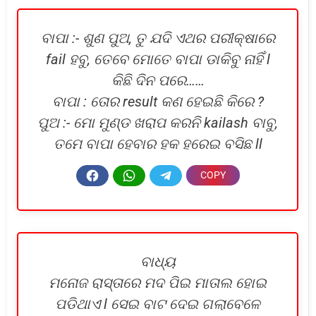
ବାପା :- ଶୁଣ ପୁଅ, ତୁ ଯଦି ଏଥର ପରୀକ୍ଷାରେ
fail ହବୁ, ତେବେ ମୋତେ ବାପା ଡାକିବୁ ନାହିଁ l
କିଛି ଦିନ ପରେ……
ବାପା : ତୋର result କଣ ହେଇଛି କିରେ ?
ପୁଅ :- ମୋ ମୁଣ୍ଡ ଖରାପ କରନି kailash ବାବୁ,
ତମେ ବାପା ହେବାର ହକ ହରେଇ ବସିଛ ll
ବାଧ୍ୟ
ମନୋଜ ରାସ୍ତାରେ ମଦ ପିଇ ମାତାଲ ହୋଇ
ପଡିଥାଏ l ସେଇ ବାଟ ଦେଇ ଗଲାବେଳେ