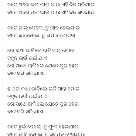
ତତେ ଥରେ ଭଲ ପାଉ ପାଉ ଏହି ଦିନ ସରିଯାଉ
ତତେ ଥରେ ଭଲ ପାଉ ପାଉ ଏହି ଦିନ ସରିଯାଉ
ତତେ ଗାଇ ଦେଲେ..ତୁ ଗୀତ ହେଇଯାଉ
ତତେ କହିଦେଲେ..ତୁ ଗପ ହେଇଯାଉ
ତୋ କଥା ଭାବିଲେ ରାତି ସାରା ମୋର
ଜହ୍ନ ଉଇଁ ଉଇଁ ଯାଏ
ତୋ ସାଥେ ଚାଲିଲେ ଯେତେ ଦୂର ହେଉ
ବାଟ ସରି ସରି ଯାଏ..
ହ..ତୋ କଥା ଭାବିଲେ ରାତି ସାରା ମୋର
ଜହ୍ନ ଉଇଁ ଉଇଁ ଯାଏ
ତୋ ସାଥେ ଚାଲିଲେ ଯେତେ ଦୂର ହେଉ
ବାଟ ସରି ସରି ଯାଏ..
ତତେ ଛୁଇଁ ଦେଲେ..ତୁ ଫୁଲ ହେଇଯାଉ
ତତେ ଭାବି ଦେଲେ..ତୁ ସ୍ବପ୍ନ ହେଇଯାଉ