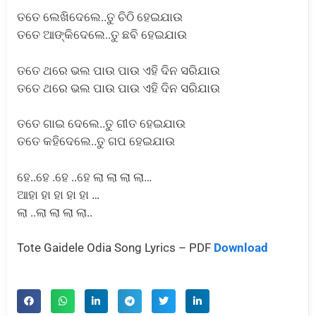
ତତେ ଲେଖିଦେଲେ..ତୁ ଚିଠି ହେଇଯାଉ
ତତେ ଆଙ୍କିଦେଲେ..ତୁ ଛବି ହେଇଯାଉ
ତତେ ଥରେ ଭଲ ପାଉ ପାଉ ଏହି ଦିନ ସରିଯାଉ
ତତେ ଥରେ ଭଲ ପାଉ ପାଉ ଏହି ଦିନ ସରିଯାଉ
ତତେ ଗାଇ ଦେଲେ..ତୁ ଗୀତ ହେଇଯାଉ
ତତେ କହିଦେଲେ..ତୁ ଗପ ହେଇଯାଉ
ହେ..ହେ .ହେ ..ହେ ଲା ଲା ଲା ଲା…
ଆହା ହା ହା ହା ହା …
ଲା ..ଲା ଲା ଲା ଲା..
Tote Gaidele Odia Song Lyrics – PDF
Download