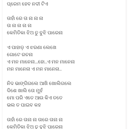
ପ୍ରେମ ହେବ ନଦୀ ଟିଏ
ତାହାଁ ରେ ତା ନା ନା ନା
ତା ନା ନା ନା ନା
କେମିତିକା ଝିଅ ତୁ ବୁଝି ପାରେନା
ଏ ପାହାଡ଼ ଏ ଝରଣା ଲେଖେ
ଗୋଟେ ରଚନା
ଏ ମନ ମାନେନା…ହୋ..ଏ ମନ ମାନେନା
ମନ ମାନେନା ଏ ମନ ମାନେନା..
ନିଦ ଭାଙ୍ଗିଗଲେ ଆଖି ଖୋଲିଗଲେ
ଦିଶେ ଖାଲି ତୋ ମୁହଁ
ମୋ ପରି ଏତେ ଆଉ କିଏ ତତେ
ଭଲ ତ ପାଇବ କହ
ତାହାଁ ରେ ତାନା ନା ତାରେ ତାନା ନା
କେମିତିକା ଝିଅ ତୁ ବୁଝି ପାରେନା