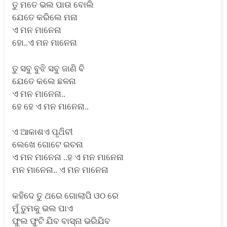
ତୁ ମତେ ଭଲ ପାଉ ବୋଲି
ଯେତେ କରିଲେ ମନା
ଏ ମନ ମାନେନା
ହୋ..ଏ ମନ ମାନେନା
ତୁ ସବୁ ବୁଝି ସବୁ ଜାଣି ବି
ଯେତେ କଲେ ଛଳନା
ଏ ମନ ମାନେନା..
ହେ ହେ ଏ ମନ ମାନେନା..
ଏ ଆକାଶଏ ପୃଥ‌ିବୀ
ଲେଖେ ଗୋଟେ ରଚନା
ଏ ମନ ମାନେନା ..ହ ଏ ମନ ମାନେନା
ମନ ମାନେନା.. ଏ ମନ ମାନେନା
କହିଦେ ତୁ ଥରେ ଗୋଲାପି ଓଠ ରେ
ମୁଁ ତୁମକୁ ଭଲ ପାଏ
ଫୁଲ ଫୁଟି ଯିବ ବାସ୍ନା ଭରିଯିବ