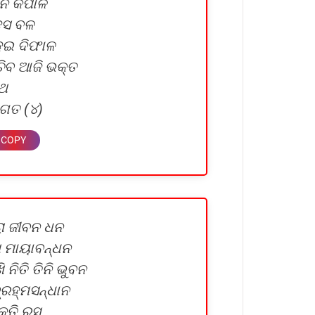
ୀନ କପାଳ
ହସ ବଳ
ହେଇ ଦିଫାଳ
୍ଚିବ ଆଜି ଭକ୍ତ
ାଥ
 ଜଗତ (୪)
ରା ଜୀବନ ଧନ
େ ମାୟାବନ୍ଧନ
ନିତି ତିନି ଭୁବନ
୍ରହ୍ମସନ୍ଧାନ
କତି ରସ