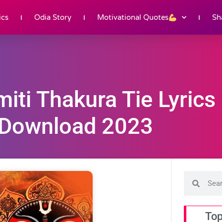
ics
Odia Story
Motivational Quotes
Sh
iti Thakura Tie Lyrics 
Download 2023
Top