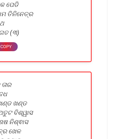
ିକ ପେଡି
ମ ତିନିନେତ୍ର
ାଥ
 ଜଗତ (୩)
ହ ତାର
ତବଧ
 ଖଣ୍ଡ ଖଣ୍ଡ
ତୁଟ ବିଶ୍ୱାସ
େଷ ନିଶ୍ଵାସ
ିତ୍ର ଖେଳ