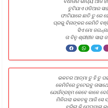
ବିଧାତାର ଭାଗ୍ୟ ଆଜି ହ
ତୁଟିଯାଏ ଓଡିଆର ସା
ଫାଟିଯାରେ ଛାତି ତୁ ରେ 
ପ୍ରଭୁ ବିନାଙ୍କର କେମିତି ବଞ
ସିଏ ମୋ ଜଗନ୍ନ
ତା ବିନୁ ଶ୍ରୀହୀନ ସାରା
ଭକତର ଆତ୍ମା ତୁ ହି ତୁ ପ
କେମିତିରେ ତୁଟେଇବୁ ତାସାଥ
ଯେଉଁବ୍ରହ୍ମ କେବେ କାଳେ ଦେଖି 
ମିଳିଗଲା ଭକତକୁ ଆଜି ସେ ବ
ଝରିଲା କି ମେଘମାଳା ଭ