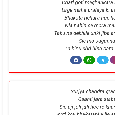
Chari goti meghankara b
Lage maha pralaya ki a
Bhakata nehura hue ha
Nia nahin se mora ma
Taku na dekhile unki jiba 
Sie mo Jaganna
Ta binu shri hina sara
Surjya chandra gra
Gaanti jara stab
Sie aji jali jali hue re k
Koti koti bhakatanka jie 