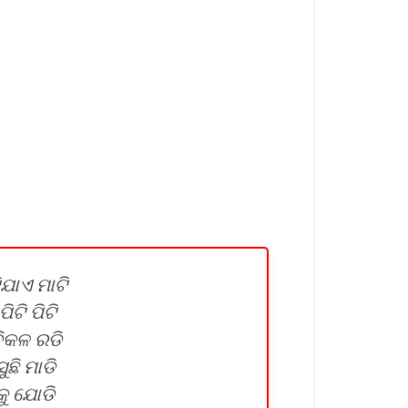
ଯାଏ ମାଟି
ିଟି ପିଟି
ିକଳ ରଡି
ଛି ମାଡି
କୁ ଯୋଡି