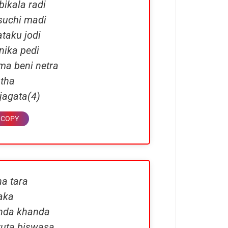
ikala radi
suchi madi
taku jodi
nika pedi
ama beni netra
tha
 jagata(4)
ha tara
aka
handa khanda
atuta biswasa