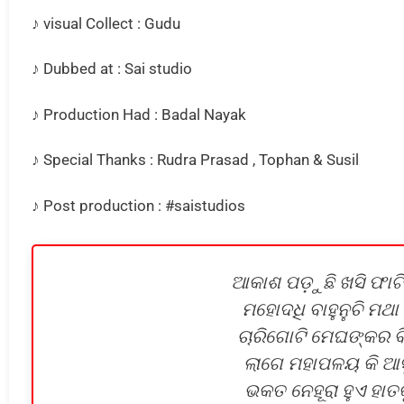
♪ visual Collect : Gudu
♪ Dubbed at : Sai studio
♪ Production Had : Badal Nayak
♪ Special Thanks : Rudra Prasad , Tophan & Susil
♪ Post production : #saistudios
ଆକାଶ ପଡ଼ୁଛି ଖସି ଫାଟି
ମହୋଦଧି ବାହୁନୁଚି ମଥା ପ
ଚାରିଗୋଟି ମେଘଙ୍କର ବ
ଲାଗେ ମହାପଳୟ କି ଆସୁ
ଭକତ ନେହୂରା ହୁଏ ହାତ