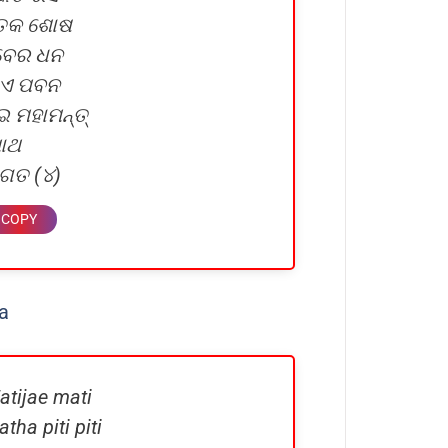
ାତକ ଶୋଷ
ୁବେର ଧନ
ାଏ ପବନ
ମହାମନ୍ତ୍‌
ାଥ
 ଜଗତ (୪)
ia
atijae mati
ha piti piti