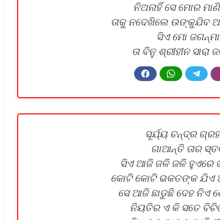
ନିଅନାହିଁ ସେ ମୋର ମାଣ
ତାକୁ ନଦେଖିଲେ ଉଙ୍କୁଯିବ ଆ
ସିଏ ମୋ ଜଗନ୍ମ
ତା ବିନୁ ଶ୍ରୀହୀନ ସାରା
ସୂର୍ଯ୍ୟ ଚନ୍ଦ୍ର ଗ୍ର
ଗାଆନ୍ତି ତାର ସ୍
ସିଏ ଆଜି ଜଳି ଜଳି ହୁଏରେ
କୋଟି କୋଟି ଭକତଙ୍କ ଯିଏ ଅ
ସେ ଆଜି ଛାଡୁଛି ଦେହ ନିଏ ଶ
ନିୟତିର ଏ କି ସତେ ବିଚ