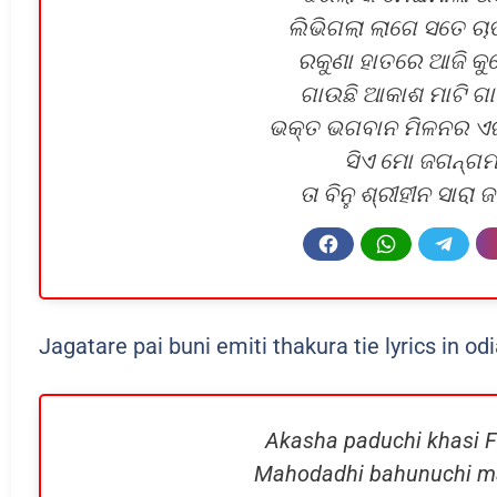
ଲିଭିଗଲା ଲାଗେ ସତେ ଚ
ରକୁଣା ହାତରେ ଆଜି କ
ଗାଉଛି ଆକାଶ ମାଟି ଗ
ଭକ୍ତ ଭଗବାନ ମିଳନର ଏଇ 
ସିଏ ମୋ ଜଗନ୍ଗମ
ତା ବିନୁ ଶ୍ରୀହୀନ ସାରା
Jagatare pai buni emiti thakura tie lyrics in od
Akasha paduchi khasi F
Mahodadhi bahunuchi mat