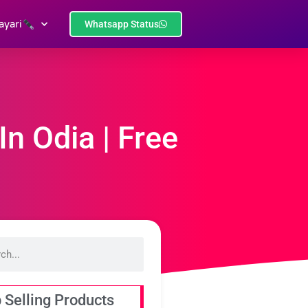
ayari
Whatsapp Status
In Odia | Free
 Selling Products