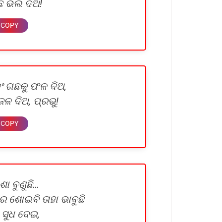
ି ଭଲ ଦିଅ!
ବଂ ଗଛକୁ ଫଳ ଦିଅ,
ଜଳ ଦିଅ, ପ୍ରଭୁ!
ଶା ବୁଣୁଛି…
ରେ ଶୋଇବି ତାହା ଭାବୁଛି
ସୁଧ ଦେଇ,