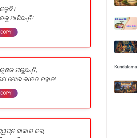
ଳୁଛି।
ରକୁ ଆସିଛନ୍ତି!
Kundalama 
କୃଷକ ମରୁଛନ୍ତି,
ିବି ଯେ ମୋର ଭାରତ ମହାନ!
୍ୱପ୍ନ ସାକାର କର,