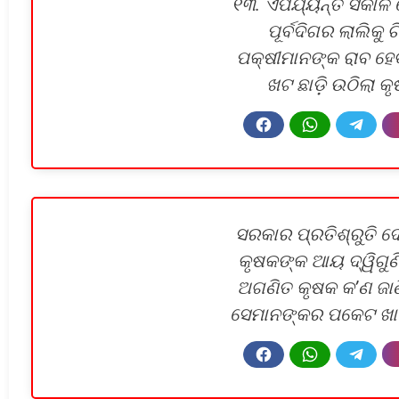
୧୩. ଏପର୍ଯ୍ୟନ୍ତ ସକାଳ ହ
ପୂର୍ବଦିଗର ଲାଲିକୁ ଚି
ପକ୍ଷୀମାନଙ୍କ ରାବ ହେବା 
ଖଟ ଛାଡ଼ି ଉଠିଲା କୃ
ସରକାର ପ୍ରତିଶ୍ରୁତି ଦ
କୃଷକଙ୍କ ଆୟ ଦ୍ୱିଗୁଣ
ଅଗଣିତ କୃଷକ କ’ଣ ଜା
ସେମାନଙ୍କର ପକେଟ ଖାଲ