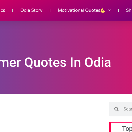
ics
Odia Story
Motivational Quotes
Sh
mer Quotes In Odia
Top