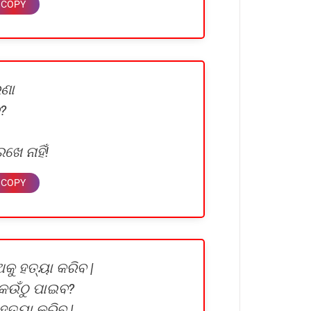
ରଣା
?
େ ନାହିଁ!
କୁ ହତ୍ୟା କରିବ |
େଉଁଠୁ ପାଇବ?
ହତ୍ୟା କରିବ |