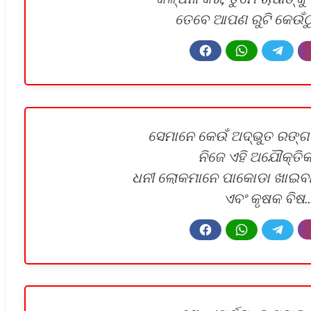
ତେବେ ଆପଣ ରୁଟି କେଉଁଠ
ସେମାନେ କେଉଁ ଅଦ୍ଭୁତ ରଙ୍ଗ 
ନିଜେ ଏହି ଅଯୌକ୍ତିକ 
ଧନୀ ଲୋକମାନେ ପାକୋଡା ଖାଇବାକୁ 
ଏବଂ କୃଷକ ବିଷ…