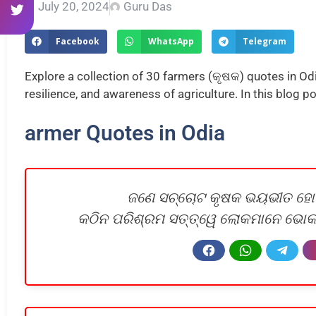
July 20, 2024
Guru Das
Facebook
WhatsApp
Telegram
Explore a collection of 30 farmers (କୃଷକ) quotes in Odi
resilience, and awareness of agriculture. In this blog p
armer Quotes in Odia
ଜଣେ ସଚ୍ଚୋଟ କୃଷକ ଭୟଭୀତ ହୋଇଥ
କଠିନ ପରିଶ୍ରମ ସତ୍ତ୍ୱେ ଲୋକମାନେ ଭୋକର