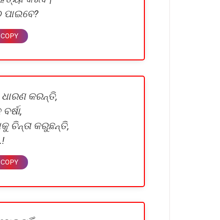
ୁ ପାଇବେ?
ଧାରଣ କରନ୍ତି,
ବର୍ଷା,
ଚିନ୍ତା କରୁଛନ୍ତି,
!