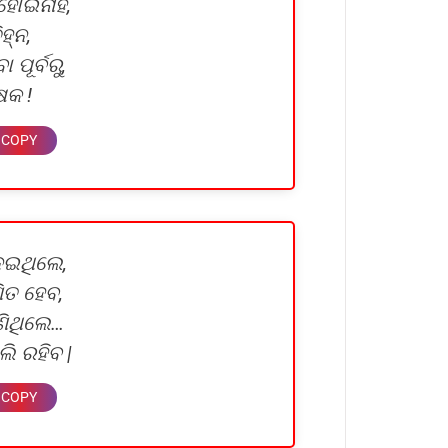
ୋଇନାହିଁ,
ହ୍ନ,
ପୂର୍ବରୁ,
ଷକ !
େଇଥିଲେ,
ିତ ହେବ,
ଣିଥିଲେ…
ି ରହିବ |