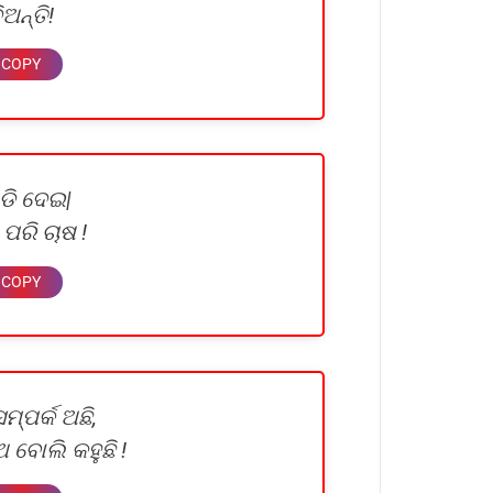
ଅନ୍ତି!
ଡି ଦେଇ|
ପରି ଚାଷ !
୍ପର୍କ ଅଛି,
ଅ ବୋଲି କହୁଛି !