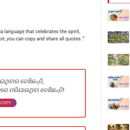
a language that celebrates the spirit,
ost, you can copy and share all quotes .”
ିବାର ଦେଖିଛନ୍ତି,
େ ମରିଯାଉଥିବା ଦେଖିଛନ୍ତି!