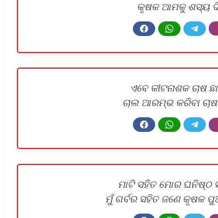
କୃଷକ ଆମକୁ ଶସ୍ୟ ଦି
ଏବେ କୀଟନାଶକ ଚାଷ ଛା
ଚାଲ ଆରମ୍ଭ କରିବା ଚାଷ 
ମାଟି ସହିତ ମୋର ଘନିଷ୍ଠ ସମ
ମୁଁ ଗର୍ବର ସହିତ ଜଣେ କୃଷକ ପୁ