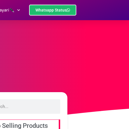
ayari
Whatsapp Status
 Selling Products