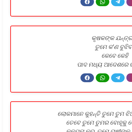
କୃଷକଙ୍କ ଯନ୍ତ୍
ତୁମେ କ’ଣ ବୁଝିବ
କେବେ କେହି
ପାଦ ମଧ୍ୟ ଆଦେଶରେ ରଖ
ଲୋକମାନେ କୁହନ୍ତି ତୁମେ ତୁମ ଝିଅ
ତେବେ ତୁମେ ତୁମର ବୋହୂକୁ କ
କଳ୍ପନା କର, ତୁମେ ଚାଷୀଙ୍କୁ 