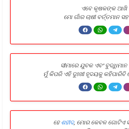
ଏବେ କୃଷକଙ୍କ ଆଖି ଜ
ମୋ ଗାଁର ଚାଷୀ ବର୍ତ୍ତମାନ ସହ
ସୀମାରେ ଯୁବକ ଏବଂ ବୁଦ୍ଧିମାନ 
ମୁଁ କିପରି ଏହି ଦୁଃଖୀ ହୃଦୟକୁ କହିପାର
ହେ
ଶହୀଦ
, ମୋର କେବଳ ଗୋଟିଏ ସ