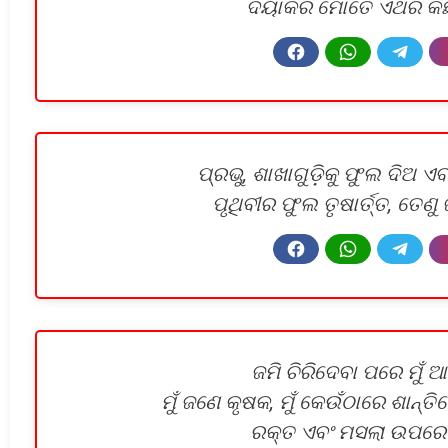
ଦୟାକରି ମୋତେ ଏଥର କିଛ
ପ୍ରଭୁ, ଶାଖାଗୁଡ଼ିକୁ ଫୁଲ ଦିଅ ଏ
ପୃଥିବୀର ଫୁଲ ତୃଷାର୍ତ୍ତ, ତେଣୁ 
ଜମି ଚିରିଦେବା ପରେ ମୁଁ ଆ
ମୁଁ ଜଣେ କୃଷକ, ମୁଁ କେଉଁଠାରେ ଶାନ୍ତି
ରକ୍ତ ଏବଂ ମସଲା ଉପରେ 