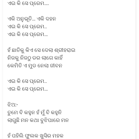
ଏଇ କି ସେ ପ୍ରେମ….
ଏକି ଅନୁଭୂତି… ଏକି ଦହନ
ଏଇ କି ସେ ପ୍ରେମ..
ଏଇ କି ସେ ପ୍ରେମ…
ହଁ ଛାତିକୁ କିଏ ସେ ଦେଲା ଶ୍ରୀହରାଇ
ନିଜକୁ ନିଜଠୁ ଡର ଲାଗେ କାହିଁ
କେମିତି ଏ ମୁଡ ନେଲା ଜୀବନ
ଏଇ କି ସେ ପ୍ରେମ..
ଏଇ କି ସେ ପ୍ରେମ…
ଝିଅ:-
ତୁମେ ବି କହୁନ ହଁ ମୁଁ ବି କହୁନି
ଲାଗୁଛି ମନ କଥା ବୁଝିପାରେ ମନ
ହଁ ପହିଲି ଫୁଲକ ଖୁସିର ମହକ