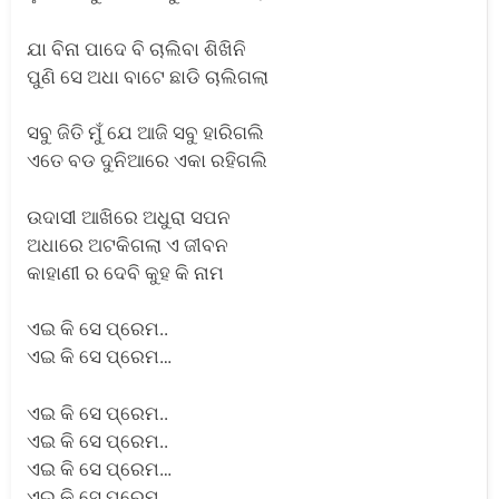
ଯା ବିନା ପାଦେ ବି ଚାଲିବା ଶିଖିନି
ପୁଣି ସେ ଅଧା ବାଟେ ଛାଡି ଚାଲିଗଲା
ସବୁ ଜିତି ମୁଁ ଯେ ଆଜି ସବୁ ହାରିଗଲି
ଏତେ ବଡ ଦୁନିଆରେ ଏକା ରହିଗଲି
ଉଦାସୀ ଆଖିରେ ଅଧୁରା ସପନ
ଅଧାରେ ଅଟକିଗଲା ଏ ଜୀବନ
କାହାଣୀ ର ଦେବି କୁହ କି ନାମ
ଏଇ କି ସେ ପ୍ରେମ..
ଏଇ କି ସେ ପ୍ରେମ…
ଏଇ କି ସେ ପ୍ରେମ..
ଏଇ କି ସେ ପ୍ରେମ..
ଏଇ କି ସେ ପ୍ରେମ…
ଏଇ କି ସେ ପ୍ରେମ….