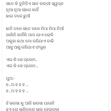
ସତେ କି ବୁନିଦିଏ ସାତ ରଙ୍ଗୀ ସ୍ୱପ୍ନ
ନୂଆ ନୂଆ ଲାଗେ କାହିଁ
ଛାଇ ତଳେ ଛୁଆଁ
ଛାତି ତଳେ ସତେ ଜଳେ ମିଠା ମିଠା ନିଆଁ
ଜାଣିନି କାହିଁକି ପାଦ ଯାଏ ରୋକି
ଅକୁହା କଥା ମୋ ରହିଯାଏ ବାକି
ଆସୁ ଆସୁ ରହିଯାଏ ଫଗୁଣ
ଏଇ କି ସେ ପ୍ରେମ..
ଏଇ କି ସେ ପ୍ରେମ…
ପୁଅ:-
ହ…ଅ ହ ହ ହ …
ହ…ଅ ହ ହ ହ …
ହଁ ଭରସା କୁ ଆଜି ଭରସା ପାଉନି
ହୁଏ ତୋ ଶୁଣିବାରେ ଭୁଲ ହେଇଗଲା