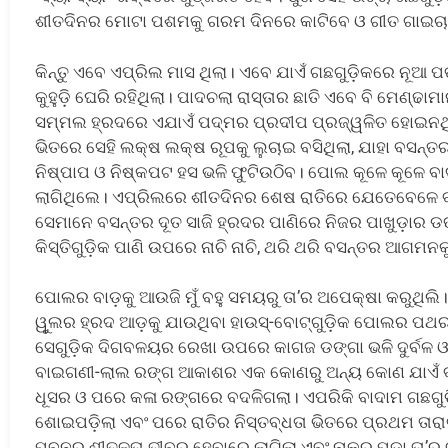
ଶୀତଦିନର ମୋଟା ପଶମକୁ ଗରମ ଦିନରେ କାଟିବେ ଓ ଗୀତ ଗାଇଚ
କିନ୍ତୁ ଏବେ ଏପ୍ରିଲ ମାସ ଥିଲା। ଏବେ ଯାଏଁ ଗଛଗୁଡ଼ିକରେ ନୂଆ
କୁହୁଡ଼ି ଘେରି ରହିଥିଲା। ପାଦଚଲା ରାସ୍ତାର ଛାତି ଏବେ ବି ମେଣ୍
ସମ୍ମଲ ହ୍ରଦରେ ଏଯାଏଁ ପଦ୍ମର ପ୍ରଦୀପ ପ୍ରଜ୍ୱଳିତ ହୋଇନଥିଲ
ଭିତରେ ସେହି ଲକ୍ଷ ଲକ୍ଷ ରୂପକୁ ଲୁଚାଇ ବସିଥିଲା, ଯାହା ବସନ୍
ନିଷ୍ପାପ ଓ ନିଷ୍କପଟ ହସ ଭଳି ଫୁଟିଉଠିବ। ପୋଲ କୂଳେ କୂଳେ ବ
ଲାଗିଥିଲେ। ଏପ୍ରିଲରେ ଶୀତଦିନର ଶେଷ ରାତିରେ ଯେତେବେଳେ ବା
ସେମାନେ ବସନ୍ତର ଦୂତ ସାଜି ହ୍ରଦର ପାଣିରେ ନିଜର ପାଖୁଡ଼ାର ଡଙ୍
କିସ୍ତିଗୁଡ଼ିକ ପାଣି ଉପରେ ନାଚି ନାଚି, ଥରି ଥରି ବସନ୍ତର ଆଗମନକ
ପୋଲର ବାଡ଼କୁ ଆଉଜି ମୁଁ ବହୁ ସମୟରୁ ତା’ର ଅପେକ୍ଷା କରୁଥିଲି।
ୱୁଲର ହ୍ରଦ ଆଡ଼କୁ ଯାଉଥିବା ହାଉସ୍-ବୋଟ୍‌ଗୁଡ଼ିକ ପୋଲର ପଥ
ସେଗୁଡ଼ିକ ଦିଗବଳୟର ରେଖା ଉପରେ କାଗଜ ଡଙ୍ଗା ଭଳି ଦୁର୍ବଳ
ବାଇଗଣୀ-ଲାଲ ରଙ୍ଗ ଆକାଶର ଏକ କୋଣରୁ ଅନ୍ୟ କୋଣ ଯାଏଁ ବ୍
ଧୂସର ଓ ପରେ କଳା ରଙ୍ଗରେ ବଦଳିଗଲା। ଏପରିକି ବାଦାମ ଗଛଗୁଡ଼
ଶୋଇପଡ଼ିଲା ଏବଂ ପରେ ରାତିର ନିସ୍ତବ୍ଧତା ଭିତରେ ପ୍ରଥମ ତାରା
ପବନର ଶୀତଳତା ତୀବ୍ର ହେବାରେ ଲାଗିଲା ଏବଂ ନାକର ପୁଡ଼ା ତା’