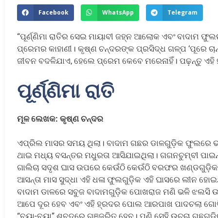
Facebook
WhatsApp
Telegram
“ପୂର୍ଣ୍ଣିମା ରାତିର ସେଇ ମାୟାବୀ ଜହ୍ନ ଆଲୋକ ଏବଂ ବାଦାମ ଫୁଲ
ପ୍ରେମର କାହାଣୀ। କୃଷ୍ଣ ଚନ୍ଦରଙ୍କ ପ୍ରସିଦ୍ଧ ଗଳ୍ପ ‘ପୂରେ ଚାନ
ଜୀବନ ବଦଳିଯାଏ, ହେଲେ ପ୍ରେମ କେବେ ମରେନାହିଁ। ପଢ଼ନ୍ତୁ ଏହି ହ
ପୂର୍ଣ୍ଣିମା ରାତି
ମୂଳ ଲେଖକ: କୃଷ୍ଣ ଚନ୍ଦର
ଏପ୍ରିଲ ମାସର ସମୟ ଥିଲା। ବାଦାମ ଗଛର ଡାଳଗୁଡ଼ିକ ଫୁଲରେ
ଥାଇ ମଧ୍ୟ ବସନ୍ତର ମଧୁରତା ଆସିଯାଇଥିଲା। ଗଗନଚୁମ୍ବୀ ପାଇନ୍
ଗାଲିଚା ସଦୃଶ ଘାସ ଉପରେ କେଉଁଠି କେଉଁଠି ବରଫର ଖଣ୍ଡଗୁଡ଼ିକ 
ଆସନ୍ତା ମାସ ସୁଦ୍ଧା ଏହି ଧଳା ଫୁଲଗୁଡ଼ିକ ଏହି ଘାସରେ ଲୀନ ହୋ
ବାଦାମ ଡାଳରେ ସବୁଜ ବାଦାମଗୁଡ଼ିକ ପୋଖରାଜ ମଣି ଭଳି ଝଲସି ଉଠିବ
ଆପେ ଦୂର ହେବ ଏବଂ ଏହି ହ୍ରଦର ପୋଲ ଆରପାଖ ପାଦଚଲା ଗୋଡ଼ିଆ
“ବ୍ୟା-ବ୍ୟା” ଶବ୍ଦରେ ଗୁଞ୍ଜରିତ ହେବ। ପୁଣି ସେହି ଉଚ୍ଚା ଗଛ