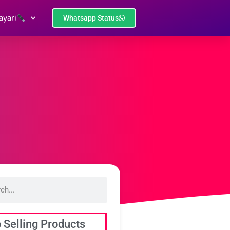
ayari
Whatsapp Status
 Selling Products