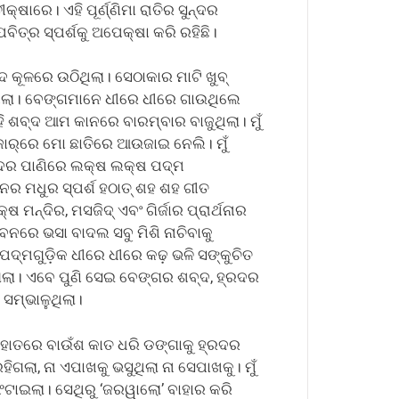
ଷାରେ। ଏହି ପୂର୍ଣ୍ଣିମା ରାତିର ସୁନ୍ଦର
ତ୍ର ସ୍ପର୍ଶକୁ ଅପେକ୍ଷା କରି ରହିଛି।
ଦ କୂଳରେ ଉଠିଥିଲା। ସେଠାକାର ମାଟି ଖୁବ୍
ିଲା। ବେଙ୍ଗମାନେ ଧୀରେ ଧୀରେ ଗାଉଥିଲେ
ହି ଶବ୍ଦ ଆମ କାନରେ ବାରମ୍ବାର ବାଜୁଥିଲା। ମୁଁ
ଜୋର୍‌ରେ ମୋ ଛାତିରେ ଆଉଜାଇ ନେଲି। ମୁଁ
୍ରଦର ପାଣିରେ ଲକ୍ଷ ଲକ୍ଷ ପଦ୍ମ
ବନର ମଧୁର ସ୍ପର୍ଶ ହଠାତ୍ ଶହ ଶହ ଗୀତ
ଷ ମନ୍ଦିର, ମସଜିଦ୍ ଏବଂ ଗିର୍ଜାର ପ୍ରାର୍ଥନାର
ବନରେ ଭସା ବାଦଲ ସବୁ ମିଶି ନାଚିବାକୁ
ି ପଦ୍ମଗୁଡ଼ିକ ଧୀରେ ଧୀରେ କଢ଼ ଭଳି ସଙ୍କୁଚିତ
ଲା। ଏବେ ପୁଣି ସେଇ ବେଙ୍ଗର ଶବ୍ଦ, ହ୍ରଦର
 ସମ୍ଭାଳୁଥିଲା।
ୁଁ ହାତରେ ବାଉଁଶ କାତ ଧରି ଡଙ୍ଗାକୁ ହ୍ରଦର
ଲା, ନା ଏପାଖକୁ ଭସୁଥିଲା ନା ସେପାଖକୁ। ମୁଁ
ିଟାଇଲା। ସେଥିରୁ ‘ଜରୱାଲୋ’ ବାହାର କରି