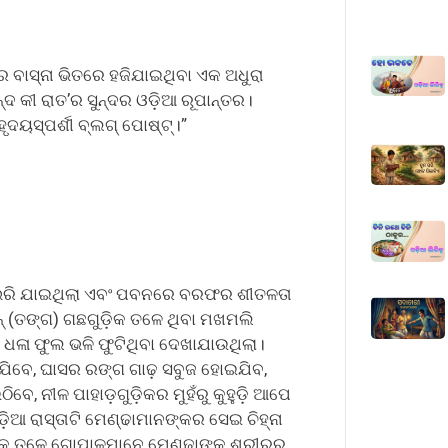
ର ବାସ୍ନା ଭିତରେ ହଜିଯାଇଥିବା ଏକ ଅଧୁରା
୍ଦ କୀ ରାତ’ର ସୁନ୍ଦର ଓଡ଼ିଆ ରୂପାନ୍ତର।
ୃଦୟସ୍ପର୍ଶୀ ବ୍ଲଗ୍ ପୋଷ୍ଟ୍।”
 ଭରି ଯାଇଥିଲା ଏବଂ ପବନରେ ବରଫର ଶୀତଳତା
 (ତଙ୍ଗ) ଗଛଗୁଡ଼ିକ ତଳେ ଥିବା ମଖମଲି
ଧଳା ଫୁଲ ଭଳି ଫୁଟିଥିବା ଦେଖାଯାଉଥିଲା।
ଇଯିବେ, ଘାସର ରଙ୍ଗ ଗାଢ଼ ସବୁଜ ହୋଇଯିବ,
େ, ନୀଳ ପାହାଡ଼ଗୁଡ଼ିକର ମୁହଁରୁ କୁହୁଡ଼ି ଆପେ
 ରାସ୍ତାଟି ମେଣ୍ଢାମାନଙ୍କର ସେଇ ଚିହ୍ନା
ଗୁଡ଼ିକ ତଳେ ଗୋପାଳମାନେ ମେଣ୍ଢାଙ୍କ ଶରୀରରୁ