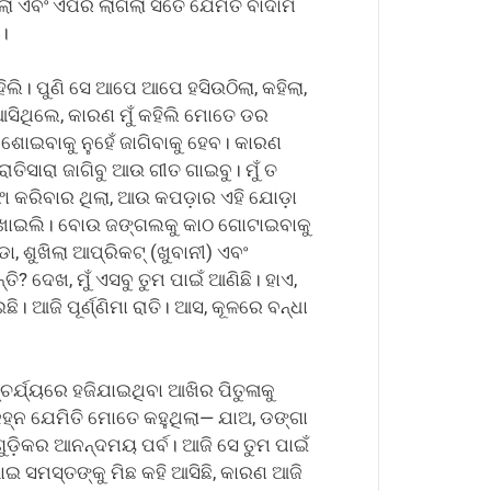
ଲା ଏବଂ ଏପରି ଲାଗିଲା ସତେ ଯେମିତି ବାଦାମ
।
ିଲି। ପୁଣି ସେ ଆପେ ଆପେ ହସିଉଠିଲା, କହିଲା,
ଆସିଥିଲେ, କାରଣ ମୁଁ କହିଲି ମୋତେ ଡର
ଶୋଇବାକୁ ନୁହେଁ ଜାଗିବାକୁ ହେବ। କାରଣ
ତିସାରା ଜାଗିବୁ ଆଉ ଗୀତ ଗାଇବୁ। ମୁଁ ତ
ସଫା କରିବାର ଥିଲା, ଆଉ କପଡ଼ାର ଏହି ଯୋଡ଼ା
େ ଶୁଖାଇଲି। ବୋଉ ଜଙ୍ଗଲକୁ କାଠ ଗୋଟାଇବାକୁ
ା, ଶୁଖିଲା ଆପ୍ରିକଟ୍ (ଖୁବାନୀ) ଏବଂ
 ଦେଖ, ମୁଁ ଏସବୁ ତୁମ ପାଇଁ ଆଣିଛି। ହାଏ,
। ଆଜି ପୂର୍ଣ୍ଣିମା ରାତି। ଆସ, କୂଳରେ ବନ୍ଧା
ଚର୍ଯ୍ୟରେ ହଜିଯାଇଥିବା ଆଖିର ପିତୁଳାକୁ
ହ୍ନ ଯେମିତି ମୋତେ କହୁଥିଲା— ଯାଅ, ଡଙ୍ଗା
ଡ଼ିକର ଆନନ୍ଦମୟ ପର୍ବ। ଆଜି ସେ ତୁମ ପାଇଁ
ଭାଇ ସମସ୍ତଙ୍କୁ ମିଛ କହି ଆସିଛି, କାରଣ ଆଜି