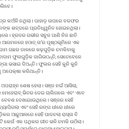
ାଲିବେ।
 ପତ୍ର କଅଁଳି ନଥିଲା। ପାହାଡ଼ ଉପରେ ବରଫର
ଢାମାନଙ୍କ ଶବ୍ଦରେ ପ୍ରତିଧ୍ୱନିତ ହୋଇନଥିଲା।
େ। ହ୍ରଦର ଗଭୀର ସବୁଜ ପାଣି ନିଜ ଛାତି
ତର ଆଗମନରେ ହଠାତ୍ ତା’ର ପୃଷ୍ଠଭୂମିରେ ଏକ
ାଦାମ ଗଛର ଡାଳରେ କଢ଼ଗୁଡ଼ିକ ଚମକିବାକୁ
ଦାମ ଫୁଲଗୁଡ଼ିକ ଜାଗିଉଠନ୍ତି, ସେତେବେଳେ
ଗା ଭସାଇ ଦିଅନ୍ତି। ଫୁଲର ସେହି କୁନି କୁନି
ୁ ଅପେକ୍ଷା କରିଥାନ୍ତି।
 ଅପରାହ୍ନ ଶେଷ ହେଲା। ସଞ୍ଜ ନଇଁ ଆସିଲା,
ର ମେହେରାବ୍ ଭିତର ଦେଇ ଚାଲିଗଲେ ଏବଂ ଏବେ
 ଓ ବେବଶ ଦେଖାଯାଉଥିଲେ। ସଞ୍ଜର ସେହି
ୟାପିଗଲା ଏବଂ ସେହି ରଙ୍ଗ ଧୀରେ ଧୀରେ
ିକର ଆଢୁଆଳରେ ସେହି ପାଦଚଲା ରାସ୍ତା ବି
ଟି କେଉଁ ଏକ ପଥିକର ଗୀତ ଭଳି ଚମକି ଉଠିଲା।
ର ବରଫ ଭଳି ସ୍ପର୍ଶରେ କାଲୁଆ ହୋଇଗଲା।