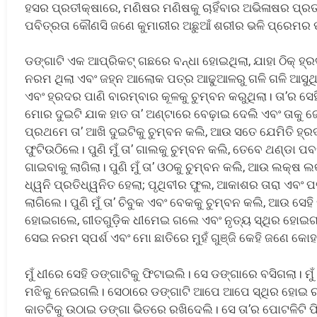
ହସର ପ୍ରତୀକ୍ଷାରେ, ମଣିଷର ମଣିଷକୁ ଚାହିଁବାର ଅଭିଳାଷର ପ୍ରତୀକ୍
ପବିତ୍ରତା କୌଣସି ଜଣେ କୁମାରୀର ଅଛୁଆଁ ଶରୀର ଭଳି ପ୍ରେମର ପବି
ଡଙ୍ଗାଟି ଏକ ଆପ୍ରିକଟ୍ ଗଛରେ ବନ୍ଧା ହୋଇଥିଲା, ଯାହା ଠିକ୍ ହ୍ର
ନରମ ଥିଲା ଏବଂ ଜହ୍ନ ଆଲୋକ ପତ୍ର ଆଢୁଆଳରୁ ଗଳି ଗଳି ଆସୁଥ
ଏବଂ ହ୍ରଦର ପାଣି ବାରମ୍ବାର କୂଳକୁ ଚୁମ୍ବନ କରୁଥିଲା। ତା’ର ସେ
ମୋର ଦୁଇଟି ଯାକ ହାତ ତା’ ଅଣ୍ଟାରେ ବେଢ଼ାଇ ଦେଲି ଏବଂ ତାକୁ 
ପ୍ରଥମେ ତା’ ଆଖି ଦୁଇଟିକୁ ଚୁମ୍ବନ କଲି, ଆଉ ସତେ ଯେମିତି ହ
ଫୁଟିଉଠିଲେ। ପୁଣି ମୁଁ ତା’ ଗାଲକୁ ଚୁମ୍ବନ କଲି, ତେବେ ଥଣ୍ଡା ପ
ଗାଇବାକୁ ଲାଗିଲା। ପୁଣି ମୁଁ ତା’ ଓଠକୁ ଚୁମ୍ବନ କଲି, ଆଉ ଲକ୍ଷ ଲକ୍
ଧ୍ୱନି ପ୍ରତିଧ୍ୱନିତ ହେଲା; ପୃଥିବୀର ଫୁଲ, ଆକାଶର ତାରା ଏବଂ ପ
ଲାଗିଲେ। ପୁଣି ମୁଁ ତା’ ଚିବୁକ ଏବଂ ବେକକୁ ଚୁମ୍ବନ କଲି, ଆଉ ସେହ
ହୋଇଗଲେ, ଗୀତଗୁଡ଼ିକ ଧୀମେଇ ଗଲେ ଏବଂ ନୃତ୍ୟ ସ୍ଥିର ହୋଇଗ
ସେଇ ନରମ ସ୍ପର୍ଶ ଏବଂ ମୋ ଛାତିରେ ମୁହଁ ଗୁଞ୍ଜି କେହି ଜଣେ କୋହ
ମୁଁ ଧୀରେ ସେହି ଡଙ୍ଗାଟିକୁ ଫିଟାଇଲି। ସେ ଡଙ୍ଗାରେ ବସିଗଲା। ମ
ମଝିକୁ ନେଇଗଲି। ସେଠାରେ ଡଙ୍ଗାଟି ଆପେ ଆପେ ସ୍ଥିର ହୋଇ ରହିଗ
କାତଟିକୁ ଉଠାଇ ଡଙ୍ଗା ଭିତରେ ରଖିଦେଲି। ସେ ତା’ର ପୋଟଳିଟି ଫ