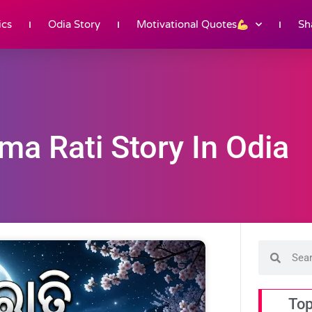
ics
Odia Story
Motivational Quotes
Sh
ma Rati Story In Odia
Top