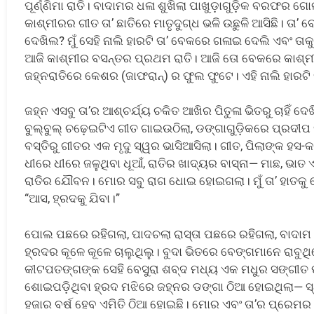
ପୂର୍ଣ୍ଣିମା ରାତି। ବାଦାମର ଧଳା ଶୁଖିଲା ପାଖୁଡ଼ାଗୁଡ଼ିକ ବରଫର ଗ
କାଶ୍ମୀରର ଗୀତ ତା’ ଛାତିରେ ମାତୃଦୁଗ୍ଧ ଭଳି ଉଛୁଳି ଆସିଛି। ତା
ଦେଖିଲ? ମୁଁ ସେହି ନାଲି ହାରଟି ତା’ ବେକରେ ଗଳାଇ ଦେଲି ଏବଂ ତାକୁ 
ଆଜି କାଶ୍ମୀର ବସନ୍ତର ପ୍ରଥମ ରାତି। ଆଜି ତୋ ବେକରେ କାଶ୍ମୀ
ଜହ୍ନରାତିରେ କେଶର (ଜାଫରାନ୍) ର ଫୁଲ ଫୁଟେ। ଏହି ନାଲି ହାରଟି ପ
ଜହ୍ନ ଏସବୁ ତା’ର ଆଶ୍ଚର୍ଯ୍ୟ ଚକିତ ଆଖିର ପିତୁଳା ଭିତରୁ ଚାହିଁ 
ବୁଲ୍‌ବୁଲ୍ ଚଢ଼େଇଟିଏ ଗୀତ ଗାଇଉଠିଲା, ଡଙ୍ଗାଗୁଡ଼ିକରେ ପ୍ରଦ
ବସ୍ତିରୁ ଗୀତର ଏକ ମୃଦୁ ସ୍ୱର ଭାସିଆସିଲା। ଗୀତ, ପିଲାଙ୍କ ହସ-
ଧୀରେ ଧୀରେ ଜଳୁଥିବା ଧୂଆଁ, ରାତିର ଖାଦ୍ୟର ବାସ୍ନା— ମାଛ, ଭାତ ଏ
ରାତିର ଯୌବନ। ମୋର ସବୁ ରାଗ ଧୋଇ ହୋଇଗଲା। ମୁଁ ତା’ ହାତକୁ ମ
“ଆସ, ହ୍ରଦକୁ ଯିବା।”
ପୋଲ ପଛରେ ରହିଗଲା, ପାଦଚଲା ରାସ୍ତା ପଛରେ ରହିଗଲା, ବାଦାମ
ହ୍ରଦର କୂଳେ କୂଳେ ଚାଲୁଥିଲୁ। ବୁଦା ଭିତରେ ବେଙ୍ଗମାନେ ରାବୁଥି
କୀଟପତଙ୍ଗଙ୍କ ସେହି ବେସୁରା ଶବ୍ଦ ମଧ୍ୟ ଏକ ମଧୁର ସଙ୍ଗୀତ 
ଶୋଇପଡ଼ିଥିବା ହ୍ରଦ ମଝିରେ ଜହ୍ନର ଡଙ୍ଗା ଠିଆ ହୋଇଥିଲା— ସ୍
ହଜାର ବର୍ଷ ହେବ ଏମିତି ଠିଆ ହୋଇଛି। ମୋର ଏବଂ ତା’ର ପ୍ରେମର