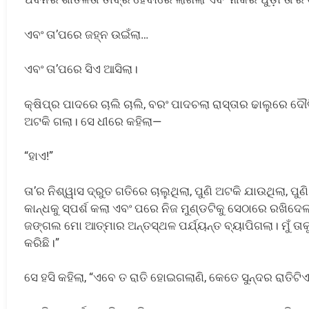
ଏବଂ ତା’ପରେ ଜହ୍ନ ଉଇଁଲା…
ଏବଂ ତା’ପରେ ସିଏ ଆସିଲା।
କ୍ଷିପ୍ର ପାଦରେ ଚାଲି ଚାଲି, ବରଂ ପାଦଚଲା ରାସ୍ତାର ଢାଲୁରେ ଦୌଡ
ଅଟକି ଗଲା। ସେ ଧୀରେ କହିଲା—
“ହାଏ!”
ତା’ର ନିଶ୍ୱାସ ଦ୍ରୁତ ଗତିରେ ଚାଲୁଥିଲା, ପୁଣି ଅଟକି ଯାଉଥିଲା, ପ
କାନ୍ଧକୁ ସ୍ପର୍ଶ କଲା ଏବଂ ପରେ ନିଜ ମୁଣ୍ଡଟିକୁ ସେଠାରେ ରଖିଦ
ଜଙ୍ଗଲ ମୋ ଆତ୍ମାର ଅନ୍ତସ୍ଥଳ ପର୍ଯ୍ୟନ୍ତ ବ୍ୟାପିଗଲା। ମୁଁ ତାକୁ 
କରିଛି।”
ସେ ହସି କହିଲା, “ଏବେ ତ ରାତି ହୋଇଗଲାଣି, କେତେ ସୁନ୍ଦର ରାତିଟିଏ