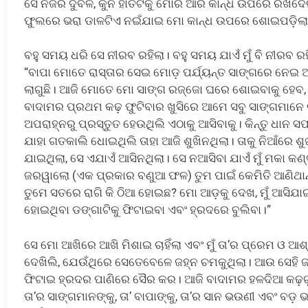
ସେ ନିଜର ଦୁର୍ବଳ, କୁନି ହାତଟିକୁ ମୋର ଆର କାନ୍ଧ ଉପରେ ରଖିଦେ
ଫୁଲରେ ଭରା ଡାଳଟିଏ ନଇଁଯାଇ ମୋ କାନ୍ଧ ଉପରେ ଶୋଇପଡ଼ିଲା
ବହୁ ସମୟ ଧରି ସେ ନୀରବ ରହିଲା। ବହୁ ସମୟ ଯାଏଁ ମୁଁ ବି ନୀରବ ରହ
“ବାପା ମୋତେ ରାସ୍ତାର ସେଇ ମୋଡ଼ ପର୍ଯ୍ୟନ୍ତ ସାଙ୍ଗରେ ନେଇ 
ଲାଗୁଛି। ଆଜି ମୋତେ ମୋ ସାଙ୍ଗ ରଜ୍ଜୋ ଘରେ ଶୋଇବାକୁ ହେବ, 
ବାଦାମର ପ୍ରଥମ କଢ଼ ଫୁଟିବାର ଖୁସିରେ ଆମେ ସବୁ ସାଙ୍ଗମାନେ ରା
ଅପରାହ୍ନରୁ ପ୍ରସ୍ତୁତ ହେଉଥିଲି ଏଠାକୁ ଆସିବାକୁ। କିନ୍ତୁ ଧାନ 
ଯାହା ଗତକାଲି ଧୋଇଥିଲି ତାହା ଆଜି ଶୁଖିନଥିଲା। ତାକୁ ନିଆଁର
ଯାଇଥିଲା, ସେ ଏଯାଏଁ ଆସିନଥିଲା। ସେ ନଆସିବା ଯାଏଁ ମୁଁ ମକା କଣ୍ଡ
ଜରୱାଲୋ (ଏକ ପ୍ରକାର ବଣୁଆ ଫଳ) ତୁମ ପାଇଁ କେମିତି ଆଣିଥାନ୍ତି?
ତୁମେ ସତରେ ରାଗି କି ଠିଆ ହୋଇଛ? ମୋ ଆଡ଼କୁ ଦେଖ, ମୁଁ ଆସିଯାଇଛି
ହୋଇଥିବା ଡଙ୍ଗାଟିକୁ ଫିଟାଇବା ଏବଂ ହ୍ରଦରେ ବୁଲିବା।”
ସେ ମୋ ଆଖିରେ ଆଖି ମିଶାଇ ଚାହିଁଲା ଏବଂ ମୁଁ ତା’ର ପ୍ରେମ ଓ ଆଶ୍
ଦେଖିଲି, ଯେଉଁଥିରେ ସେତେବେଳେ ଜହ୍ନ ଚମକୁଥିଲା। ଆଉ ସେହି ଜ
ଫିଟାଇ ହ୍ରଦର ପାଣିରେ ସୈର କର। ଆଜି ବାଦାମର ହଳଦିଆ କଢ଼ଗୁ
ତା’ର ସାଙ୍ଗମାନଙ୍କୁ, ତା’ ବାପାଙ୍କୁ, ତା’ର ସାନ ଭଉଣୀ ଏବଂ ବଡ଼ 