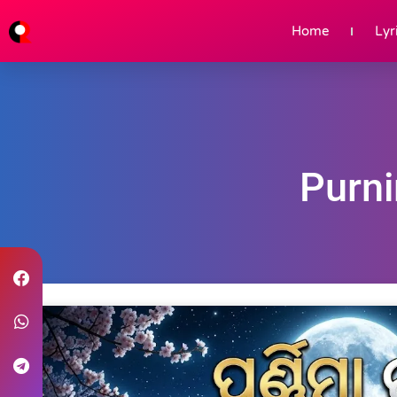
Home
Lyr
Purni