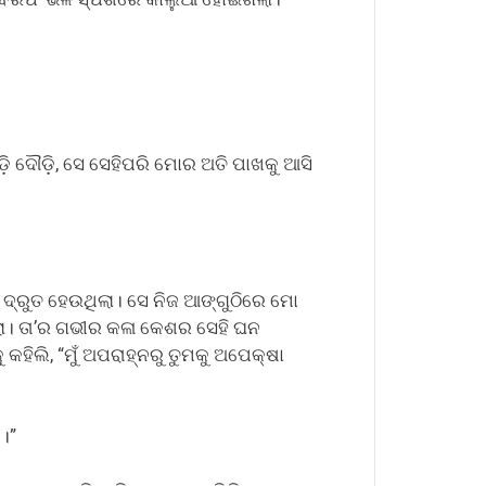
଼ି ଦୌଡ଼ି, ସେ ସେହିପରି ମୋର ଅତି ପାଖକୁ ଆସି
ୁଣି ଦ୍ରୁତ ହେଉଥିଲା। ସେ ନିଜ ଆଙ୍ଗୁଠିରେ ମୋ
େଲା। ତା’ର ଗଭୀର କଳା କେଶର ସେହି ଘନ
କହିଲି, “ମୁଁ ଅପରାହ୍ନରୁ ତୁମକୁ ଅପେକ୍ଷା
।”