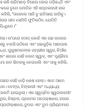
ୋଳା ଭଳି ଚାରିଆଡ଼େ ବିଛେଇ ହୋଇ ପଡ଼ିଛନ୍ତି ଏବଂ
’ ବେକରେ ତୁମେ ମୋତିର ଏହି ସପ୍ତଲହରୀ ହାର
କହିଲି, “ତାହେଲେ ଆଜି ତୁ ରାତିସାରା ଜାଗିବୁ।
ରର ଗୀତ ସେମିତି ଫୁଟିଉଠିବ, ଯେମିତି
ିନ୍ଧିନେ।”
ଦେଖିଲା। ତା’ପରେ ହଠାତ୍ କେଉଁ ଏକ ଗଛ ଉପରେ
ୀପ ସବୁ ଝଲସି ଉଠିଲେ ଏବଂ ଗଛଗୁଡ଼ିକ ଆରପାଖ
କାନ୍ଦ, ପୁରୁଷମାନଙ୍କ ଗମ୍ଭୀର ସ୍ୱର, ନିଆଁର
ବଂ ଶାଗର ସେହି ନରମ ସ୍ୱାଦ, ଏବଂ ପୂର୍ଣ୍ଣିମା
ୋ ହାତ ଭିତରକୁ ନେଇଗଲି ଏବଂ ତାକୁ କହିଲି,
 ଗଛର ସେହି ଧାଡ଼ି ଶେଷ ହେଲା। ଏବେ ଆମେ
ଲେ। ବେଙ୍ଗ, ଝିଙ୍କାରୀ ଏବଂ ଅନ୍ୟାନ୍ୟ
ପାଲଟି ଯାଇଥିଲା। ଏକ ସ୍ୱପ୍ନିଳ ସ୍ୱରଲହରୀ!
ଥିର, ନିଶ୍ଚଳ, ପ୍ରେମର ଅପେକ୍ଷାରେ, ହଜାର
 ପ୍ରତୀକ୍ଷାରେ, ତୁମର ଏବଂ ତୁମ ପ୍ରିୟତମାର