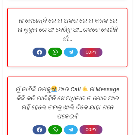
ନା ମେହେନ୍ଦି ରେ ନା ଅଳତା ରେ ନା କଜଳ ରେ
ନା କୁକୁମ ରେ ଆ ଦେଖିବୁ ଆ…ରକତେ ଲେଖିଛି
ନାଁ…
ମୁଁ ଜାଣିଛି ତମକୁ
ଆଉ Call
ନା Message
କିଛି କରି ପାରିବିନି ସେ ଅଧିକାର ତ ମୋର ଆଉ
ନାହିଁ ହେଲେ‌ ତମକୁ ଖାଲି ଟିକେ ଯାହା ମନେ
ପକେଇବି