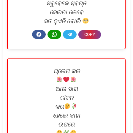
ସବୁବେଳେ ସ୍ବପ୍ନ
ସେଇଟା କେବେ
ସତ ହୁଏନି ବୋଲି
ପ୍ରେମ କର
ଆଉ ସାରା
ଜୀବନ
କର
ହେଲେ କାହା
ଉପରେ