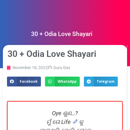
30 + Odia Love Shayari
30 + Odia Love Shayari
November 18, 2022
Guru Das
Facebook
WhatsApp
Telegram
Oye ଶୁଣ…?
ମୁଁ ତୋ Life
କୁ