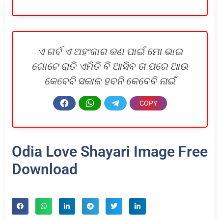
ଏ ଗର୍ବ ଏ ଅହଂକାର କଣ ପାଇଁ ମୋ ଭାଇ
ଗୋଟେ ରାତି ଏମିତି ବି ଆସିବ ତା ପରେ ଆଉ
କେବେବି ସକାଳ ହବନି କେବେବି ନାଇଁ
Odia Love Shayari Image Free
Download