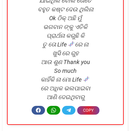
ଯାଇଥିଲି ବୋଲି ତୋତେ
ବହୁତ କଷ୍ଟ ଦେଉ ଥିଲିନା
Ok ଠିକ୍ ଅଛି ମୁଁ
ଭଗବାନ ଙ୍କୁ ଏତିକି
ପ୍ରାର୍ଥନା କରୁଛି କି
ତୁ ତୋ Life
ରେ ନା
ଖୁସି ରେ ରୁହ
ଆଉ ଶୁଣ Thank you
So much
କାହିଁକି ନା ମୋ Life
ରେ ଅଧିକ ଭଲପାଇବା
ଆଣି ଦେଇଥିବାରୁ