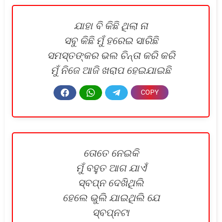
ଯାହା ବି କିଛି ଥିଲା ନା
ସବୁ କିଛି ମୁଁ ହରେଇ ସାରିଛି
ସମସ୍ତଙ୍କର ଭଲ ଚିନ୍ତା କରି କରି
ମୁଁ ନିଜେ ଆଜି ଖରାପ ହେଇଯାଇଛି
ତୋତେ ନେଇକି
ମୁଁ ବହୁତ ଆଗ ଯାଏଁ
ସ୍ବପ୍ନ ଦେଖିଥିଲି
ହେଲେ ଭୁଲି ଯାଇଥିଲି ଯେ
ସ୍ବପ୍ନଟା