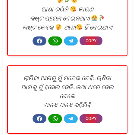
ଆଶା ରଖିନି
କାରଣ
କଷ୍ଟ ପ୍ରେମ ଦେଇନଥାଏ
କଷ୍ଟ କେବଳ
ଆଶା
ହିଁ ଦେଇଥାଏ
ରାଗିବା ଆଗରୁ ମୁଁ ମନେଇ ନେବି..ଋଷିବା
ଆଗରୁ ମୁଁ ହସେଇ ଦେବି..କଥା ଥରେ ଦେଇ
ଦେଲେ
ପାଖେ ପାଖେ ରହିଯିବି