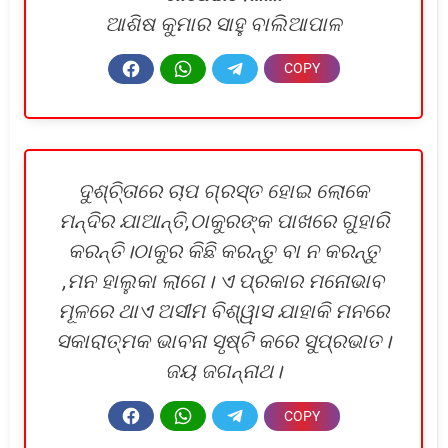
ଆଶିଷ କୁମାର ସାହୁ ବାଲିଆପାଳ
ଦୁଶ୍ଚି୍ତାରେ ଚାପ ଗ୍ରସ୍ତ ହୋଇ ଲୋକେ
ମନ୍ଦିର ଯାଆନ୍ତି,ଠାକୁରଙ୍କ ପାଖରେ ଗୁହାରି
କରନ୍ତି।ଠାକୁର କିଛି କରନ୍ତୁ ବା ନ କରନ୍ତୁ
,ମନ ହାଲୁକା ଲାଗେ। ଏ ପ୍ରକାର ମନୋଭାବ
ମୂଳରେ ଥାଏ ଅସୀମ ବିଶ୍ୱାସ ଯାହାକି ମନରେ
ସକାରାତ୍ମକ ଭାବନା ସୃଷ୍ଟି କରେ ସୁପ୍ରଭାତ।
ଜୟ ଜଗନ୍ନାଥ।