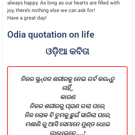
always happy. As long as our hearts are filled with
joy, there’s nothing else we can ask for!
Have a great day!
Odia quotation on life
ଓଡ଼ିଆ କବିତା
ନିଜର ସୁନ୍ଦର ଶରୀରକୁ ନେଇ ଗର୍ବ କରନ୍ତୁ
ନାହିଁ,,
କାରଣ
ନିଜର ଶରୀରରୁ ପ୍ରାଣ ଗଲା ପରେ,
ନିଜ ଲୋକ ବି ତୁମକୁ ଛୁଇଁ ସାରିଲା ପରେ,
ମଶାଣି ରୁ ଆସି ସେମାନେ ମୁଣ୍ଡ ଧୋଇ
ଗାଧେଇବେ……!