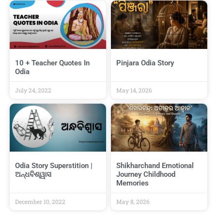
10 + Teacher Quotes In
Pinjara Odia Story
Odia
July 24, 2022
May 14, 2026
Odia Story Superstition |
Shikharchand Emotional
ଅନ୍ଧବିଶ୍ୱାସ
Journey Childhood
Memories
December 10, 2022
May 8, 2026