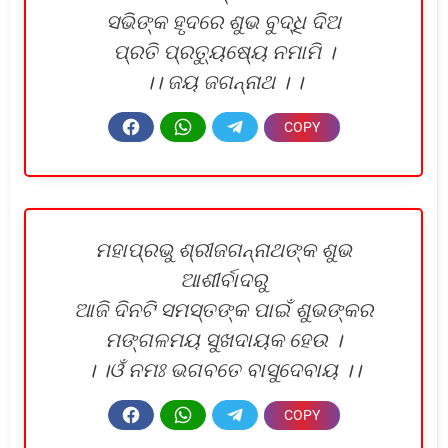
ସଭିଙ୍କ ହୃଦରେ ଶୁଭ ବୁଦ୍ଧି ଦିଅ
ପ୍ରତି ପ୍ରତ୍ୟୁଷ୍ୟେ ନମାମି ।
।। ଜୟ ଜଗନ୍ନାଥ । ।
ମହାପ୍ରଭୁ ଶ୍ରୀଜଗନ୍ନାଥଙ୍କ ଶୁଭ
ଆଶୀର୍ବାଦରୁ
ଆଜି ଦିନଟି ସମସ୍ତଙ୍କ ପାଇଁ ଶୁଭଙ୍କର
ମଙ୍ଗଳମୟ ସୁଖଦାୟକ ହେଉ ।
। ।ଓଁ ନମଃ ଭଗବତେ ବାସୁଦେବାୟ ।।