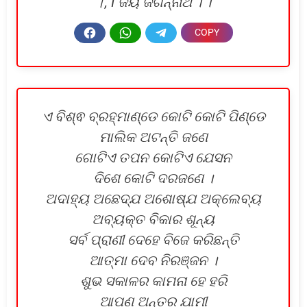
।, I ଜୟ ଜଗନ୍ନାଥ । ।
ଏ ବିଶ୍ଵ ବ୍ରହ୍ମାଣ୍ଡେ କୋଟି କୋଟି ପିଣ୍ଡେ
ମାଲିକ ଅଟନ୍ତି ଜଣେ
ଗୋଟିଏ ତପନ କୋଟିଏ ଯେସନ
ଦିଶେ କୋଟି ଦରଜଣେ ।
ଅଦାହ୍ୟ ଅଛେଦ୍ଯ ଅଶୋଷ୍ଯ ଅକ୍ଲେବ୍ୟ
ଅବ୍ୟକ୍ତ ବିକାର ଶୂନ୍ୟ
ସର୍ବ ପ୍ରାଣୀ ଦେହେ ବିଜେ କରିଛନ୍ତି
ଆତ୍ମା ଦେବ ନିରଞ୍ଜନ ।
ଶୁଭ ସକାଳର କାମନା ହେ ହରି
ଆପଣ ଅନ୍ତର ଯାମୀ