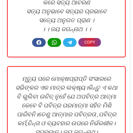
କରେ ସତ୍ୟ ଆଚରଣ
ସତ୍ୟ ଅନୁଭାବେ ସତ୍ୟର ପ୍ରଭାବେ
ସତ୍ୟେ ଅନୁଗତ ପ୍ରାଣ ।
। । ଜୟ ଜଗନ୍ନାଥ । ।
ମୂତ୍ୟୁ ପରେ ମୋକ୍ଷପ୍ରାପ୍ତି ସଂସାରରେ
ସଭିଙ୍କର ଏକ ମାତ୍ର ଲକ୍ଷ୍ୟ।କିନ୍ତୁ ଏ କଥା
ବି ଭୁଲିବା ଉଚିତ୍ ନୁହେଁ ଯେ ଅପବିତ୍ର ଆତ୍ମା
କେବେ ବି ପବିତ୍ର ପରମାତ୍ମା ସହିତ ମିଶି
ପାରିବନି।ତେଣୁ ଆତ୍ମାର ପବିତ୍ରତା ,ପବିତ୍ର
କର୍ମ,ଚିନ୍ତା ଓ ବ୍ୟବହାର ଉପରେ ନିର୍ଭରଶୀଳ।
ସୁପ୍ରଭାତ। ଜୟ ଜଗନ୍ନାଥ।