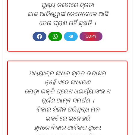
ପୁଣ୍ୟ କରମରେ ବ୍ରତୀ
କାଳ ଆବିଶ୍ୱାସୀ କେତେବେଳେ ଆସି
ନେଉ ପ୍ରାଣ ନାହିଁ କ୍ଷତି ।
ଅଧ୍ୟାତ୍ମ ସାଧନା ବ୍ରତ ଉପାସନା
ନୁହେଁ ଏତେ ସାଧାରଣ
ଲୋଡ଼ା ଭକ୍ତି ପ୍ରେମ ଧଇର୍ଯ୍ୟ ସଂଜ ମ
ପୂର୍ଣ୍ଣ ଆମ୍ବ ସମର୍ପଣ ।
ବିକାର ବିହୀନ ପରିଶୁଦ୍ଧ ମନ
ଭକତିରେ ଭଜେ ହରି
ହୃଦରେ ବିକାର ଆବିଳତା ଥିଲେ