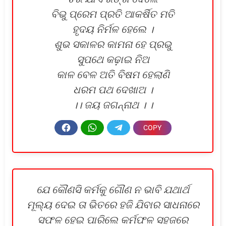
ବିଭୁ ପ୍ରେମ ପ୍ରତି ଆକର୍ଷିତ ମତି
ହୃଦୟ ନିର୍ମଳ ହେଲେ ।
ଶୁଭ ସକାଳର କାମନା ହେ ପ୍ରଭୁ
ସୁପଥେ କଢ଼ାଇ ନିଅ
କାଳ ବେଳ ଅତି ବିଷମ ହେଲାଣି
ଧରମ ପଥ ଦେଖାଅ ।
।। ଜୟ ଜଗନ୍ନାଥ । ।
ଯେ କୌଣସି କର୍ମକୁ ଗୌଣ ନ ଭାବି ଯଥାର୍ଥ
ମୂଲ୍ୟ ଦେଇ ତା ଭିତରେ ହଜି ଯିବାର ସାଧନାରେ
ସଫଳ ହେଇ ପାରିଲେ କର୍ମଫଳ ସହଜରେ