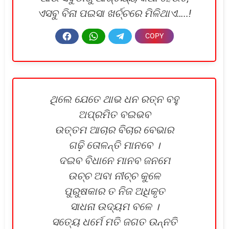
ଏସବୁ ବିନା ପଇସା ଖର୍ଚ୍ଚରେ ମିଳିଥାଏ…..!
ଥିଲେ ଯେତେ ଥାଭ ଧନ ରତ୍ନ ବହୁ
ଅପ୍ରମିତ ବଇଭବ
ଉତ୍ତମ ଆଚାର ବିଚାର ବେଭାର
ଗଢ଼ି ତୋଳନ୍ତି ମାନବେ ।
ଦଇବ ବିଧାନେ ମାନବ ଜନମେ
ଉଚ୍ଚ ଅବା ନୀଚ୍ଚ କୁଳେ
ପୁରୁଷକାର ତ ନିଜ ଅଧିକୃତ
ସାଧନା ଉଦ୍ୟମ ବଳେ ।
ସତ୍ୟେ ଧର୍ମେ ମତି ଜଗତ ଉନ୍ନତି