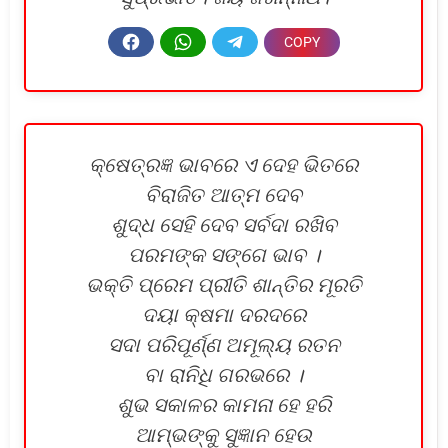
କ୍ଷେତ୍ରଜ୍ଞ ଭାବରେ ଏ ଦେହ ଭିତରେ
ବିରାଜିତ ଆତ୍ମ ଦେବ
ଶୁଦ୍ଧ ସେହି ଦେବ ସର୍ବଦା ରଖିବ
ପରମଙ୍କ ସଙ୍ଗେ ଭାବ ।
ଭକ୍ତି ପ୍ରେମ ପ୍ରୀତି ଶାନ୍ତିର ମୂରତି
ଦୟା କ୍ଷମା ଦରଦରେ
ସଦା ପରିପୂର୍ଣ୍ଣ ଅମୂଲ୍ୟ ରତନ
ବା ରାନିଧି ଗରଭରେ ।
ଶୁଭ ସକାଳର କାମନା ହେ ହରି
ଆମ୍ଭଙ୍କୁ ସୁଜ୍ଞାନ ହେଉ