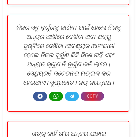
ନିଜର ସବୁ ଦୂର୍ଗୁଣକୁ ଜାଣିବା ପାଇଁ ହେଲେ ନିଜକୁ
ଅନ୍ୟର ଆଖିରେ ଦେଖିବା ଅବା ଶତ୍ରୁ
ଦୃଷ୍ଟିରେ ଦେଖିବା ଆବଶ୍ୟକ।ଅହଂକାରୀ
ହେଲେ ନିଜର ଦୂର୍ଗୁଣ କିଛି ଦିଶେ ନାହିଁ ଏବଂ
ଅନ୍ୟର ସୁଗୁଣ ବି ଦୁର୍ଗୁଣ ଭଳି ଲାଗେ।
ସେଥିପ୍ରତି ସଚେତନତା ମଙ୍ଗଳ କର
ହେଇଥାଏ। ସୁପ୍ରଭାତ। ଜୟ ଜଗନ୍ନାଥ।
ଶତ୍ରୁ କାହିଁ ତା’ର ଅନ୍ତର ଯାହାର