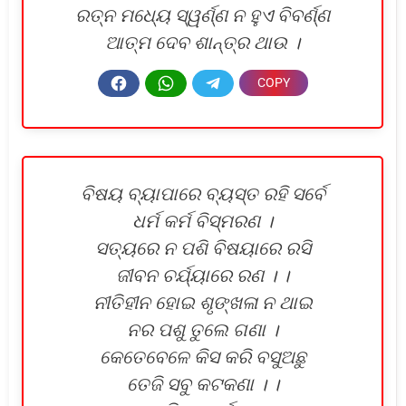
ରତ୍ନ ମଧ୍ୟେ ସ୍ୱର୍ଣ୍ଣ ନ ହୁଏ ବିବର୍ଣ୍ଣ
ଆତ୍ମ ଦେବ ଶାନ୍ତ୍ର ଥାଉ ।
ବିଷୟ ବ୍ୟାପାରେ ବ୍ୟସ୍ତ ରହି ସର୍ବେ
ଧର୍ମ କର୍ମ ବିସ୍ମରଣ ।
ସତ୍ୟରେ ନ ପଶି ବିଷୟାରେ ରସି
ଜୀବନ ଚର୍ଯ୍ୟାରେ ରଣ । ।
ନୀତିହୀନ ହୋଇ ଶୃଙ୍ଖଳା ନ ଥାଇ
ନର ପଶୁ ତୁଲେ ଗଣା ।
କେତେବେଳେ କିସ କରି ବସୁଅଛୁ
ତେଜି ସବୁ କଟକଣା । ।