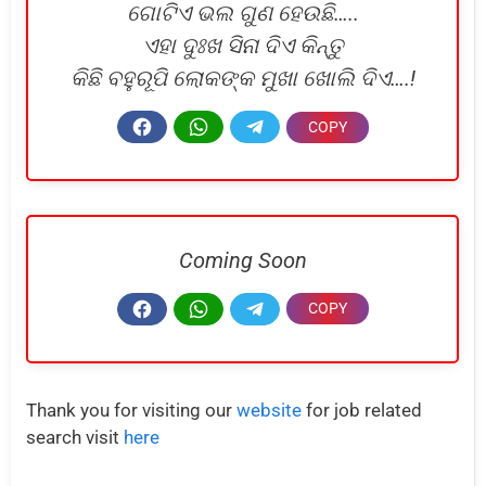
ଗୋଟିଏ ଭଲ ଗୁଣ ହେଉଛି…..
ଏହା ଦୁଃଖ ସିନା ଦିଏ କିନ୍ତୁ
କିଛି ବହୁରୂପି ଲୋକଙ୍କ ମୁଖା ଖୋଲି ଦିଏ….!
Coming Soon
Thank you for visiting our
website
for job related
search visit
here