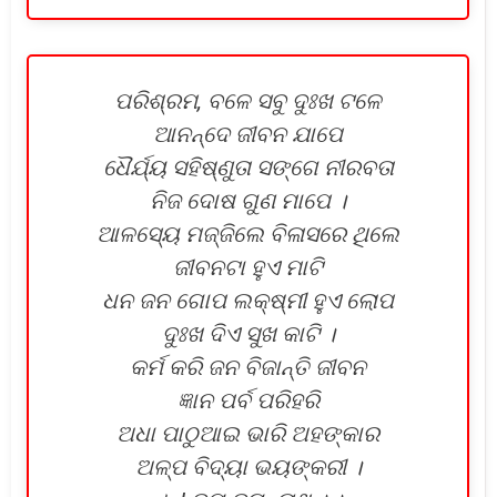
ପରିଶ୍ରମ, ବଳେ ସବୁ ଦୁଃଖ ଟଳେ
ଆନନ୍ଦେ ଜୀବନ ଯାପେ
ଧୈର୍ଯ୍ୟ ସହିଷ୍ଣୁତା ସଙ୍ଗେ ନୀରବତା
ନିଜ ଦୋଷ ଗୁଣ ମାପେ ।
ଆଳସ୍ୟେ ମଜ୍ଜିଲେ ବିଳାସରେ ଥିଲେ
ଜୀବନଟା ହୁଏ ମାଟି
ଧନ ଜନ ଗୋପ ଲକ୍ଷ୍ମୀ ହୁଏ ଲୋପ
ଦୁଃଖ ଦିଏ ସୁଖ କାଟି ।
କର୍ମ କରି ଜନ ବିଜାନ୍ତି ଜୀବନ
ଜ୍ଞାନ ପର୍ବ ପରିହରି
ଅଧା ପାଠୁଆଇ ଭାରି ଅହଙ୍କାର
ଅଳ୍ପ ବିଦ୍ୟା ଭୟଙ୍କରୀ ।