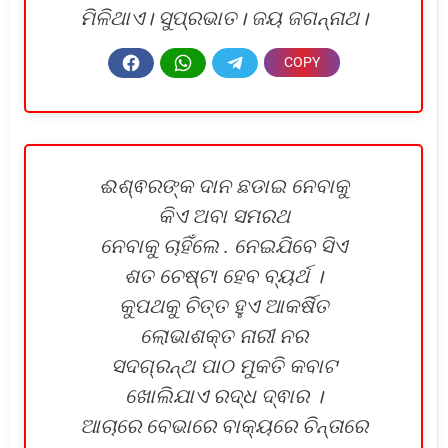
ମିଳିଥାଏ। ସୁପ୍ରଭାତ। ଜୟ ଜଗନ୍ନାଥ।
ଈଶ୍ଵରଙ୍କ ଦାନ ଛଡାଇ ନେବାକୁ
କିଏ ଅବା ସମରଥ
ନେବାକୁ ଚାହିଁଲେ . ନେଇଯିବେ ସିଏ
ଶତ ଚେଷ୍ଟା ହେବ ବ୍ୟର୍ଥ ।
କୁପଥକୁ ଚିତ୍ତ ହୁଏ ଆକର୍ଷିତ
ଲୋଭାଶକ୍ତ ନାରୀ ନର
ସଦଗ୍ରନ୍ଥ ପାଠ ମୁକତି କବାଟ
ଖୋଲିଯାଏ ରଦ୍ଧ ଦ୍ଵାର ।
ଆଚାରେ ବେଭାରେ ବାକ୍ୟରେ ଚିନ୍ତାରେ