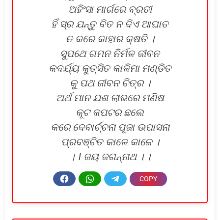
ଅହିଂସା ମାର୍ଗରେ ବ୍ରତୀ
ହିଁ ସ୍ର ଯନ୍ତୁ ବିତ ନ ଦିଏ ଆଘାତ
ନ କରେ କାହାର କ୍ଷତି ।
ସୁପଥେ ଗମନ ନିର୍ମଳ ଜୀବନ
କଦର୍ଯ୍ୟ କୁତ୍ସିତ କାଳିମା ମଣ୍ଡିତ
କୁ ପଥ ଜୀବନ ଚିତ୍ର ।
ଅର୍ଥ ମାନ ଯଶ ଲାଭରେ ମଣିଷ
କୂଟ କପଟର ଛଲେ
କରେ ଦେବାର୍ଚ୍ଚନା ପୂଜା ଉପାସନା
ପ୍ରବଞ୍ଚିତ କାଳେ କାଳେ ।
। l ଜୟ ଜଗନ୍ନାଥ । ।