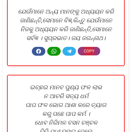
ଯେଉଁମାନେ ଅନ୍ୟ ମାନଙ୍କୁ ଅଧ୍ୟୟନ କରି
ଜାଣିଛନ୍ତି,ସେମାନେ ବିଜ୍ଞ,କିନ୍ତୁ ଯେଉଁମାନେ
ନିଜକୁ ଅଧ୍ୟୟନ କରି ଜାଣିଛନ୍ତି,ସେମାନେ
ସର୍ବଜ୍ଞ । ସୁପ୍ରଭାତ। ଜୟ ଜଗନ୍ନାଥ।
ଇଚ୍ଛଇ ମାନବ ପୁଣ୍ୟ ଫଳ ଲାଭ
ନ ଆଚରି ସତ୍ୟ ଧର୍ମ
ପାପ ଫଳ ଭୋଗ ଆଶା କରେ ତ୍ୟାଗ
କରୁ ପଛେ ପାପ କର୍ମ ।
ଧୋବ ନିରିମଳ ବସନ ଚଞ୍ଚଳ
ଚିରି ଯାଏ ରଙ୍ଗ ଦେଲେ