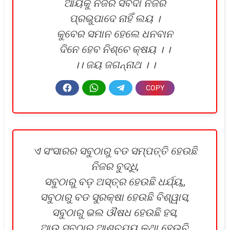
ଆୟକୁ ନିଜର ସର୍ବଦା ନଜର
ପ୍ରଭୁପାଦେ ନାହିଁ ଲୟ ।
କୁବେର ସମାନ ହେଲେ ଧନବାନ
ଦିନେ ହେବ ନିଶ୍ଚେ କ୍ଷୟ । ।
।। ଜୟ ଜଗନ୍ନାଥ । ।
ଏ ସଂସାରର ସବୁଠାରୁ ବଡ ସମ୍ପତ୍ତି ହେଉଛି
ନିଜର ବୁଦ୍ଧି,
ସବୁଠାରୁ ବଡ଼ ଅସ୍ତ୍ର ହେଉଛି ଧର୍ଯ୍ୟ,,
ସବୁଠାରୁ ବଡ ସୁରକ୍ଷା ହେଉଛି ବିଶ୍ୱାସ,
ସବୁଠାରୁ ଭଲ ଔଷଧ ହେଉଛି ହସ,
ଆଉ ସବୁଠାରୁ ଆଶ୍ଚଯ୍ୟ କଥା ହେଉଚି,