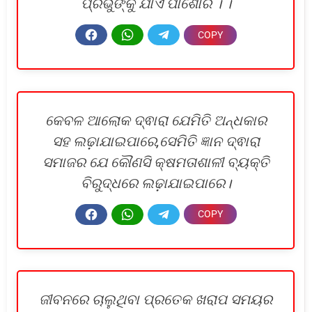
ପ୍ରଭୁଙ୍କୁ ଯାଏ ପାଶୋରି । ।
କେବଳ ଆଲୋକ ଦ୍ଵାରା ଯେମିତି ଅନ୍ଧକାର
ସହ ଲଢ଼ାଯାଇପାରେ,ସେମିତି ଜ୍ଞାନ ଦ୍ଵାରା
ସମାଜର ଯେ କୌଣସି କ୍ଷମତାଶାଳୀ ବ୍ୟକ୍ତି
ବିରୁଦ୍ଧରେ ଲଢ଼ାଯାଇପାରେ।
ଜୀବନରେ ଚାଲୁଥିବା ପ୍ରତେକ ଖରାପ ସମୟର