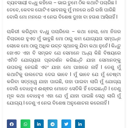
ବ୍ୟବସାୟୀ ବନ୍ଧୁ କହିଲେ – ଭାଇ ତୁମେ ଠିକ କଥାଟି ପଚାରିଛ l
ତେବେ, କେବଳ ଗୋଟିଏ ଭାବନାକୁ ମୁଁ ମନରେ ଧରି ରଖି ପାରିଛି
ବୋଲି ମୋ ମନରେ ଏ ନେଇ ବିଶେଷ ଦୁଃଖ ବା ହତାଶ ଆସିନାହିଁ l
ଚାକିରୀ କରିଥିବା ବନ୍ଧୁ ପଚାରିଲେ – କଥା ହେଲା, ମୋ ନିଜର
ବିଚାରରେ ହୁଏତ ମୁଁ ଭାବୁଛି ମୋ ଠାରୁ କମ ଯୋଗ୍ୟତା ସମ୍ପନ୍ନ
ଲୋକେ ମୋ ଠାରୁ ଅଧିକ ଉଚ୍ଚ ସ୍ଥାନକୁ ଯିବା କଥା ନୁହେଁ l କିନ୍ତୁ
ହୋଏତ ଏହା ବି ସମ୍ଭବ ଯେ ସେମାନେ ଅନ୍ୟ କିଛି ବିଷୟରେ
ଏମିତି ଯୋଗ୍ୟତା ପ୍ରଦର୍ଶନ କରିଛନ୍ତି ଯାହା ସେମାନଙ୍କୁ
ଉପରକୁ ନେଇଛି ଏବଂ ଯାହା ମୋ ପାଖରେ ନାହିଁ l ତେଣୁ ମୁଁ
କଥାଟିକୁ ଉଲଟେଇ ଦେଇ ଭାବେ l ମୁଁ ଭାବେ ଯେ ମୁଁ ଚେଷ୍ଟା
କରିବା ସତ୍ତ୍ୱେ ଯାହା ପାଇଛି, ତାହା ପାଇବା ଲାଗି ମୁଁ ଯୋଗ୍ୟ
ବୋଲି ବୋଧହୁଏ ଈଶ୍ଵର ମୋତେ ସେତିକି ହିଁ ଦେଇଛନ୍ତି l ତେଣୁ
ମୂଳ କଥା ବୋଧହୁଏ ଏହା ଯେ ମୁଁ ଯାହା ପାଇଛି ସେଥି ଲାଗି ମୁଁ
ଯୋଗ୍ୟ l ତେଣୁ ଏ ନେଇ ବିଶେଷ ଅନୁଶୋଚନା କରେନାହିଁ l