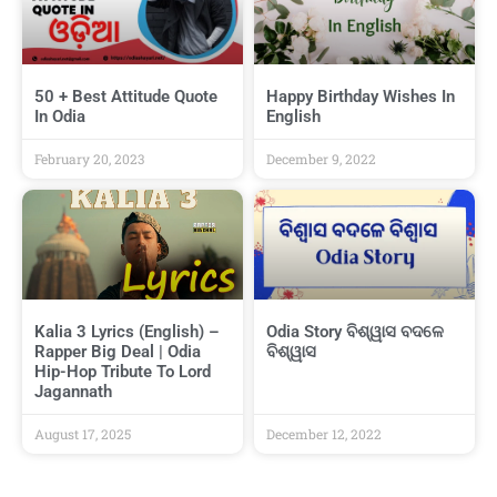
50 + Best Attitude Quote
Happy Birthday Wishes In
In Odia
English
February 20, 2023
December 9, 2022
Kalia 3 Lyrics (English) –
Odia Story ବିଶ୍ୱାସ ବଦଳେ
Rapper Big Deal | Odia
ବିଶ୍ୱାସ
Hip-Hop Tribute To Lord
Jagannath
August 17, 2025
December 12, 2022