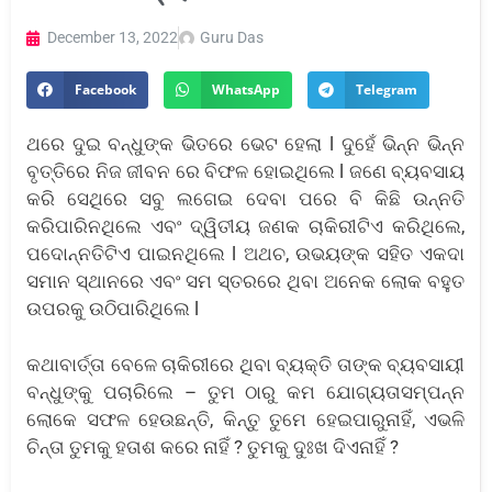
December 13, 2022
Guru Das
Facebook
WhatsApp
Telegram
ଥରେ ଦୁଇ ବନ୍ଧୁଙ୍କ ଭିତରେ ଭେଟ ହେଲା l ଦୁହେଁ ଭିନ୍ନ ଭିନ୍ନ
ବୃତ୍ତିରେ ନିଜ ଜୀବନ ରେ ବିଫଳ ହୋଇଥିଲେ l ଜଣେ ବ୍ୟବସାୟ
କରି ସେଥିରେ ସବୁ ଲଗେଇ ଦେବା ପରେ ବି କିଛି ଉନ୍ନତି
କରିପାରିନଥିଲେ ଏବଂ ଦ୍ୱିତୀୟ ଜଣକ ଚାକିରୀଟିଏ କରିଥିଲେ,
ପଦୋନ୍ନତିଟିଏ ପାଇନଥିଲେ l ଅଥଚ, ଉଭୟଙ୍କ ସହିତ ଏକଦା
ସମାନ ସ୍ଥାନରେ ଏବଂ ସମ ସ୍ତରରେ ଥିବା ଅନେକ ଲୋକ ବହୁତ
ଉପରକୁ ଉଠିପାରିଥିଲେ l
କଥାବାର୍ତ୍ତା ବେଳେ ଚାକିରୀରେ ଥିବା ବ୍ୟକ୍ତି ତାଙ୍କ ବ୍ୟବସାୟୀ
ବନ୍ଧୁଙ୍କୁ ପଚାରିଲେ – ତୁମ ଠାରୁ କମ ଯୋଗ୍ୟତାସମ୍ପନ୍ନ
ଲୋକେ ସଫଳ ହେଉଛନ୍ତି, କିନ୍ତୁ ତୁମେ ହେଇପାରୁନାହିଁ, ଏଭଳି
ଚିନ୍ତା ତୁମକୁ ହତାଶ କରେ ନାହିଁ ? ତୁମକୁ ଦୁଃଖ ଦିଏନାହିଁ ?